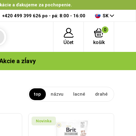
ikácie a ďakujeme za pochopenie.
+420 499 399 626
po - pá: 8:00 - 16:00
SK
0
Účet
košík
Akcie a zĺavy
top
názvu
lacné
drahé
Novinka