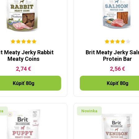
it Meaty Jerky Rabbit
Brit Meaty Jerky Sa
Meaty Coins
Protein Bar
2,74 €
2,56 €
Kúpiť 80g
Kúpiť 80g
ka
Novinka