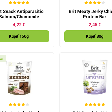
it Snack Antiparasitic
Brit Meaty Jerky Ch
Salmon/Chamonile
Protein Bar
4,22 €
2,45 €
Kúpiť 150g
Kúpiť 80g
ka