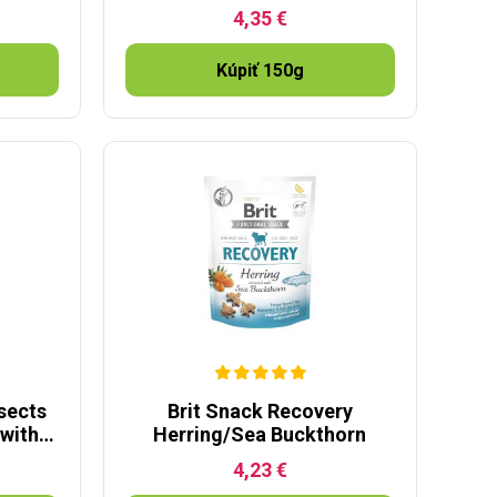
4,35 €
Kúpiť 150g
sects
Brit Snack Recovery
 with
Herring/Sea Buckthorn
4,23 €