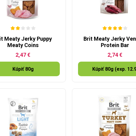
it Meaty Jerky Puppy
Brit Meaty Jerky Ve
Meaty Coins
Protein Bar
2,47 €
2,74 €
Kúpiť 80g
Kúpiť 80g (exp. 12.9