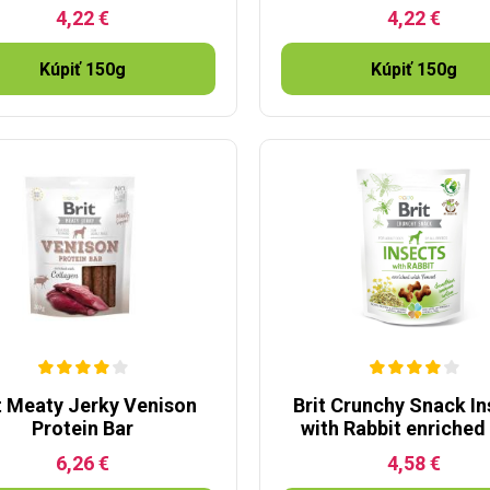
4,22 €
4,22 €
Kúpiť 150g
Kúpiť 150g
t Meaty Jerky Venison
Brit Crunchy Snack In
Protein Bar
with Rabbit enriched
Fennel
6,26 €
4,58 €