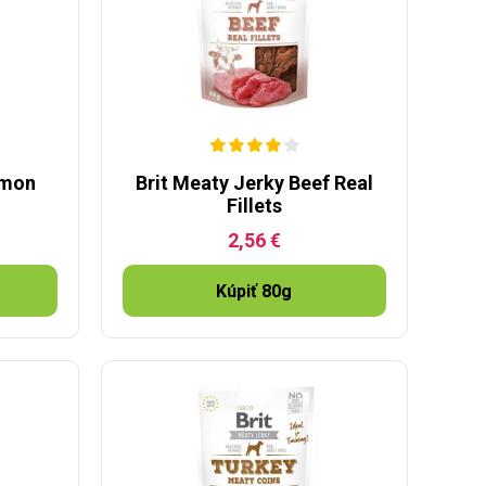
lmon
Brit Meaty Jerky Beef Real
Fillets
2,56 €
Kúpiť 80g