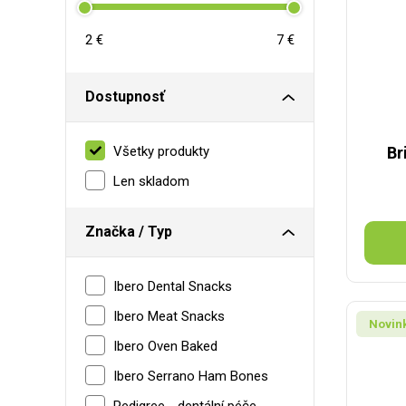
2 €
7 €
Dostupnosť
Všetky produkty
Br
Len skladom
Značka / Typ
Ibero Dental Snacks
Ibero Meat Snacks
Novin
Ibero Oven Baked
Ibero Serrano Ham Bones
Pedigree - dentální péče