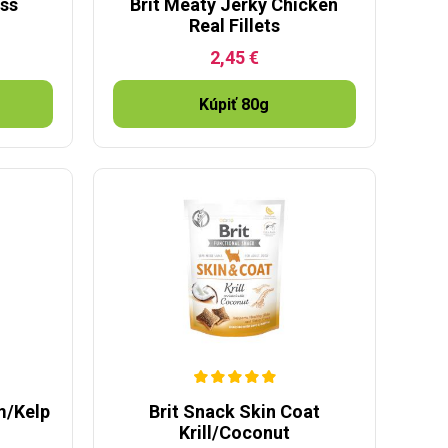
ess
Brit Meaty Jerky Chicken
Real Fillets
2,45 €
Kúpiť 80g
m/Kelp
Brit Snack Skin Coat
Krill/Coconut