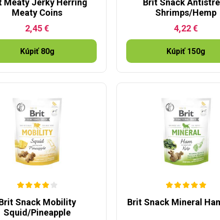
t Meaty Jerky Herring
Brit Snack Antistr
Meaty Coins
Shrimps/Hemp
2,45 €
4,22 €
Kúpiť 80g
Kúpiť 150g
Brit Snack Mobility
Brit Snack Mineral Ha
Squid/Pineapple