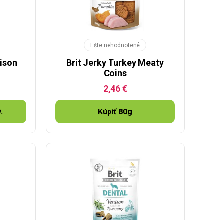
Ešte nehodnotené
nison
Brit Jerky Turkey Meaty
Coins
2,46 €
.
Kúpiť 80g