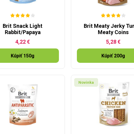
Brit Snack Light
Brit Meaty Jerky Tu
Rabbit/Papaya
Meaty Coins
4,22 €
5,28 €
Kúpiť 150g
Kúpiť 200g
Novinka