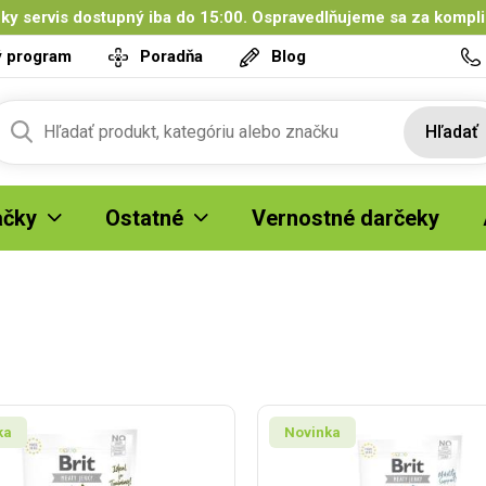
ky servis dostupný iba do 15:00. Ospravedlňujeme sa za kompl
ý program
Poradňa
Blog
Hľadať
čky
Ostatné
Vernostné darčeky
ka
Novinka