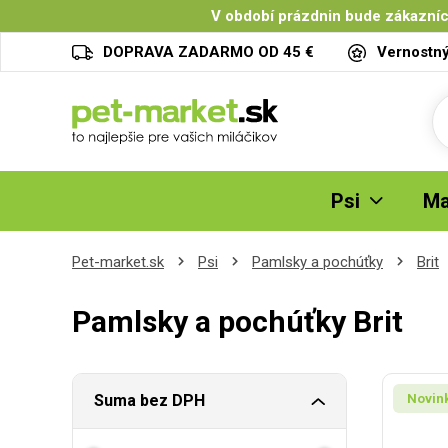
V období prázdnin bude zákazníc
DOPRAVA ZADARMO OD 45 €
Vernostn
Psi
Ma
Pet-market.sk
Psi
Pamlsky a pochúťky
Brit
Pamlsky a pochúťky Brit
Suma bez DPH
Novin