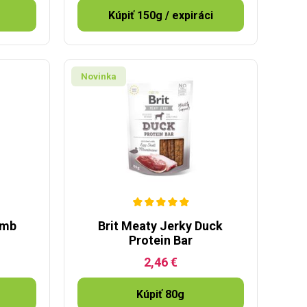
Kúpiť 150g / expiráci
Novinka
amb
Brit Meaty Jerky Duck
Protein Bar
2,46 €
Kúpiť 80g