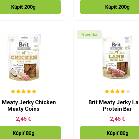
Kúpiť 200g
Kúpiť 200g
Novinka
t Meaty Jerky Chicken
Brit Meaty Jerky L
Meaty Coins
Protein Bar
2,45 €
2,45 €
Kúpiť 80g
Kúpiť 80g