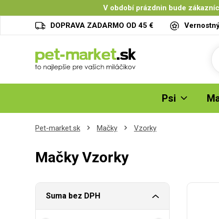
V období prázdnin bude zákazníc
DOPRAVA ZADARMO OD 45 €
Vernostn
Psi
Ma
Pet-market.sk
Mačky
Vzorky
Mačky Vzorky
Suma bez DPH