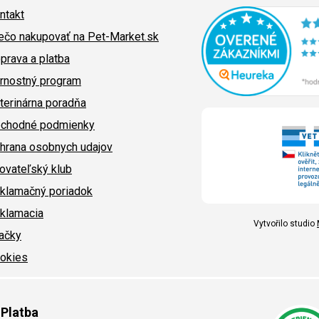
ntakt
ečo nakupovať na Pet-Market.sk
prava a platba
rnostný program
terinárna poradňa
chodné podmienky
hrana osobnych udajov
ovateľský klub
klamačný poriadok
klamacia
Vytvořilo studio
ačky
okies
Platba