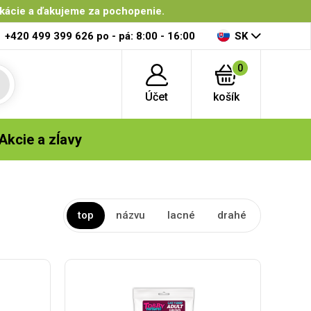
ikácie a ďakujeme za pochopenie.
+420 499 399 626
po - pá: 8:00 - 16:00
SK
0
Účet
košík
Akcie a zĺavy
top
názvu
lacné
drahé