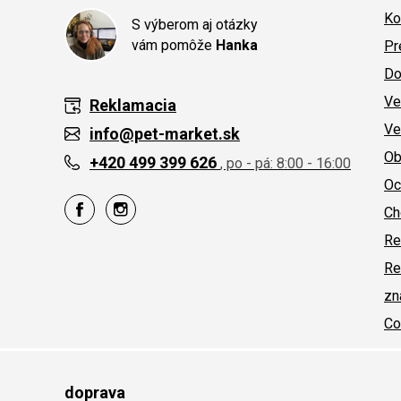
Ko
S výberom aj otázky
vám pomôže
Hanka
Pr
Do
Ve
Reklamacia
Ve
info@pet-market.sk
Ob
+420 499 399 626
, po - pá: 8:00 - 16:00
Oc
Ch
Re
Re
zn
Co
doprava