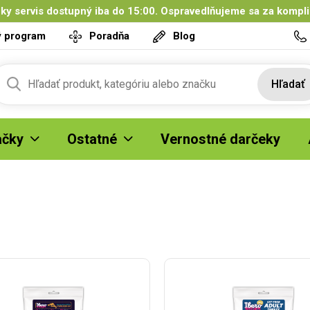
ky servis dostupný iba do 15:00. Ospravedlňujeme sa za kompl
ý program
Poradňa
Blog
Hľadať
čky
Ostatné
Vernostné darčeky