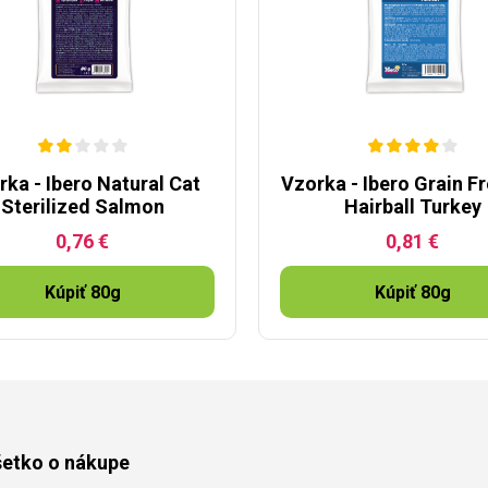
rka - Ibero Natural Cat
Vzorka - Ibero Grain F
Sterilized Salmon
Hairball Turkey
0,76 €
0,81 €
Kúpiť 80g
Kúpiť 80g
etko o nákupe