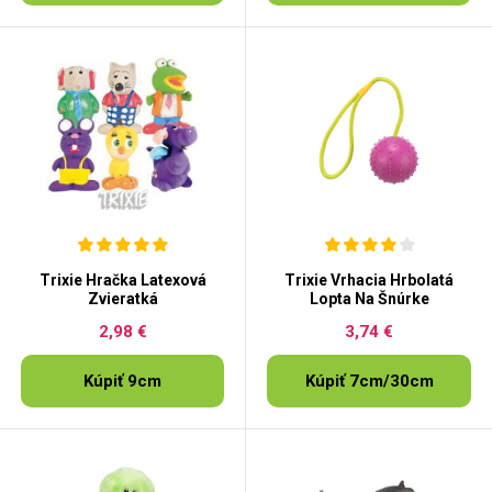
Trixie Hračka Latexová
Trixie Vrhacia Hrbolatá
Zvieratká
Lopta Na Šnúrke
2,98 €
3,74 €
Kúpiť 9cm
Kúpiť 7cm/30cm