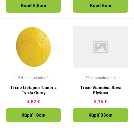
Kúpiť 6,5cm
Kúpiť 6cm
Ešte nehodnotené
Ešte nehodnotené
Trixie Lietajúci Tanier z
Trixie Vianočná Sova
Tvrdá Gumy
Plyšová
4,82 €
8,15 €
Kúpiť 18cm
Kúpiť 33cm