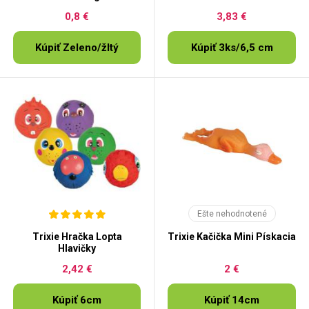
0,8 €
3,83 €
Kúpiť Zeleno/žltý
Kúpiť 3ks/6,5 cm
Ešte nehodnotené
Trixie Hračka Lopta
Trixie Kačička Mini Pískacia
Hlavičky
2,42 €
2 €
Kúpiť 6cm
Kúpiť 14cm