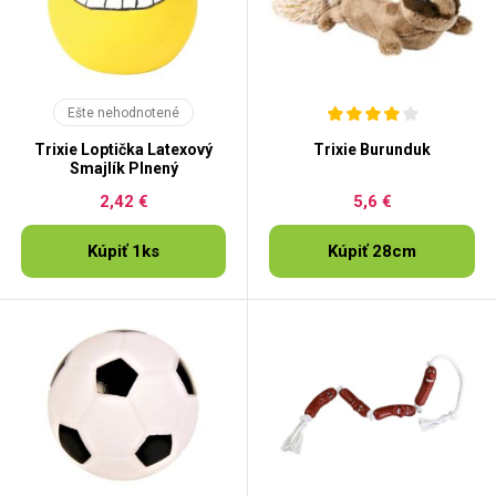
Ešte nehodnotené
Trixie Loptička Latexový
Trixie Burunduk
Smajlík Plnený
2,42 €
5,6 €
Kúpiť 1ks
Kúpiť 28cm