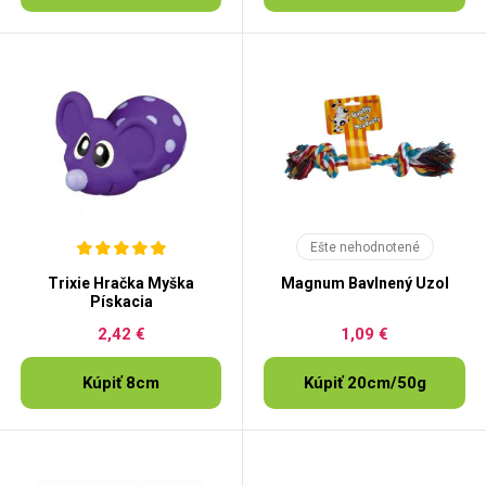
Ešte nehodnotené
Trixie Hračka Myška
Magnum Bavlnený Uzol
Pískacia
2,42 €
1,09 €
Kúpiť 8cm
Kúpiť 20cm/50g