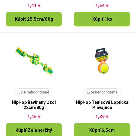
1,41 €
1,64 €
Kúpiť 25,5cm/80g
Kúpiť 1ks
Ešte nehodnotené
Ešte nehodnotené
HipHop Bavlnený Uzol
HipHop Tenisová Loptička
22cm/80g
Plávajúca
1,46 €
1,39 €
Kúpiť Zeleno/žltý
Kúpiť 6,5cm