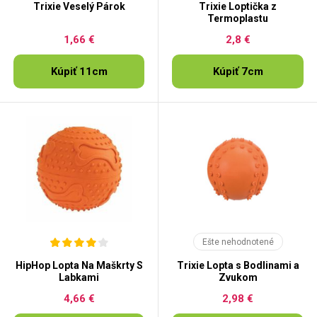
Trixie Veselý Párok
Trixie Loptička z
Termoplastu
1,66 €
2,8 €
Kúpiť 11cm
Kúpiť 7cm
Ešte nehodnotené
HipHop Lopta Na Maškrty S
Trixie Lopta s Bodlinami a
Labkami
Zvukom
4,66 €
2,98 €