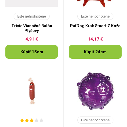
Ešte nehodnotené
Ešte nehodnotené
Trixie Vianočné Balón
PafDog Krab Stuart Z Koža
Plyšový
4,91 €
14,17 €
Kúpiť 15cm
Kúpiť 24cm
Ešte nehodnotené