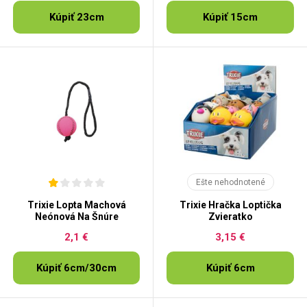
Kúpiť 23cm
Kúpiť 15cm
Ešte nehodnotené
Trixie Lopta Machová
Trixie Hračka Loptička
Neónová Na Šnúre
Zvieratko
2,1 €
3,15 €
Kúpiť 6cm/30cm
Kúpiť 6cm