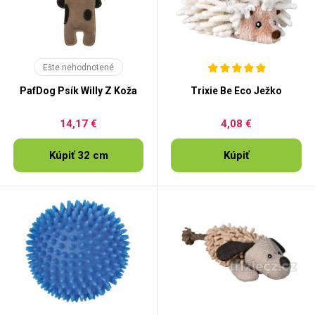
Ešte nehodnotené
PafDog Psík Willy Z Koža
Trixie Be Eco Ježko
14,17 €
4,08 €
Kúpiť 32 cm
Kúpiť