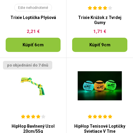
Ešte nehodnotené
Trixie Loptička Plyšová
Trixie Krúžok z Tvrdej
Gumy
2,21 €
1,71 €
Kúpiť 6cm
Kúpiť 9cm
po objednání do 7 dnů
HipHop Bavlnený Uzol
HipHop Tenisové Loptičky
20cm/55g
Svietiace V Tme