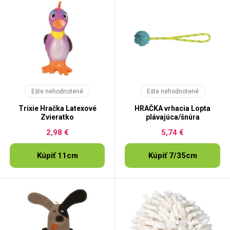
Ešte nehodnotené
Ešte nehodnotené
Trixie Hračka Latexové
HRAČKA vrhacia Lopta
Zvieratko
plávajúca/šnúra
2,98 €
5,74 €
Kúpiť 11cm
Kúpiť 7/35cm