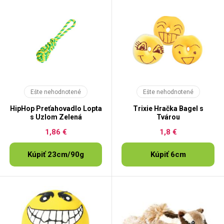
Ešte nehodnotené
Ešte nehodnotené
HipHop Preťahovadlo Lopta
Trixie Hračka Bagel s
s Uzlom Zelená
Tvárou
1,86 €
1,8 €
Kúpiť 23cm/90g
Kúpiť 6cm