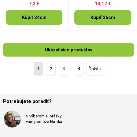
7,2 €
14,17 €
Kúpiť 24cm
Kúpiť 26cm
Ukázať viac produktov
1
2
3
…
4
Ďalší »
Potrebujete poradiť?
S výberom aj otázky
vám pomôže
Hanka