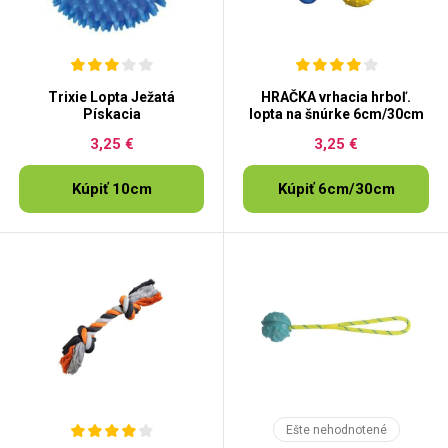
Trixie Lopta Ježatá
HRAČKA vrhacia hrboľ.
Pískacia
lopta na šnúrke 6cm/30cm
3,25 €
3,25 €
Kúpiť 10cm
Kúpiť 6cm/30cm
Ešte nehodnotené