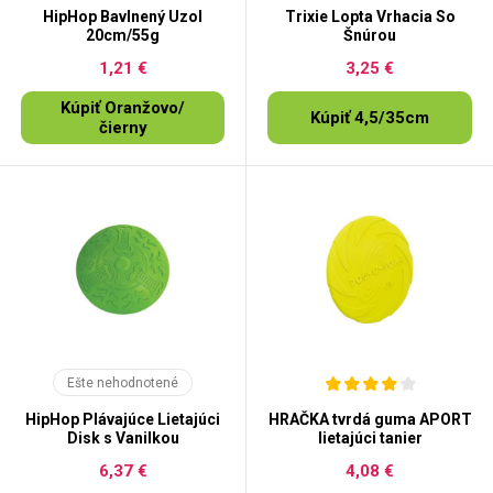
HipHop Bavlnený Uzol
Trixie Lopta Vrhacia So
20cm/55g
Šnúrou
1,21 €
3,25 €
Kúpiť Oranžovo/
Kúpiť 4,5/35cm
čierny
Ešte nehodnotené
HipHop Plávajúce Lietajúci
HRAČKA tvrdá guma APORT
Disk s Vanilkou
lietajúci tanier
6,37 €
4,08 €