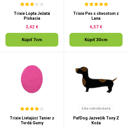
Trixie Lopta Ježatá
Trixie Pes s chvostom z
Pískacia
Lana
2,42 €
6,57 €
Kúpiť 7cm
Kúpiť 30cm
Ešte nehodnotené
Trixie Lietajúci Tanier z
PafDog Jazvečík Tony Z
Tvrdá Gumy
Koža