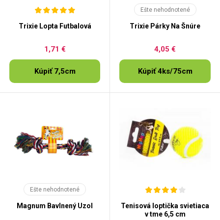
Ešte nehodnotené
Trixie Lopta Futbalová
Trixie Párky Na Šnúre
1,71 €
4,05 €
Kúpiť 7,5cm
Kúpiť 4ks/75cm
Ešte nehodnotené
Magnum Bavlnený Uzol
Tenisová loptička svietiaca
v tme 6,5 cm