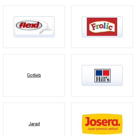
Gotlieb
Jarad