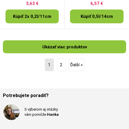
3,63 €
6,57 €
Kúpiť 2x 0,2l/11cm
Kúpiť 0,5l/14cm
Ukázať viac produktov
1
2
Ďalší »
Potrebujete poradiť?
S výberom aj otázky
vám pomôže
Hanka