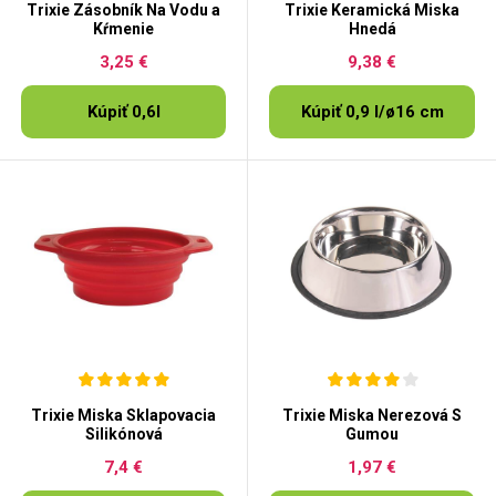
Trixie Zásobník Na Vodu a
Trixie Keramická Miska
Kŕmenie
Hnedá
3,25 €
9,38 €
Kúpiť 0,6l
Kúpiť 0,9 l/ø16 cm
Trixie Miska Sklapovacia
Trixie Miska Nerezová S
Silikónová
Gumou
7,4 €
1,97 €