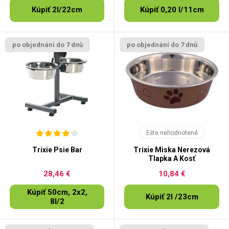
Kúpiť 2l/22cm
Kúpiť 0,20 l/11cm
po objednání do 7 dnů
po objednání do 7 dnů
Ešte nehodnotené
Trixie Psie Bar
Trixie Miska Nerezová
Tlapka A Kosť
28,46 €
10,84 €
Kúpiť 50cm, 2x2,
Kúpiť 2l /23cm
8l/2