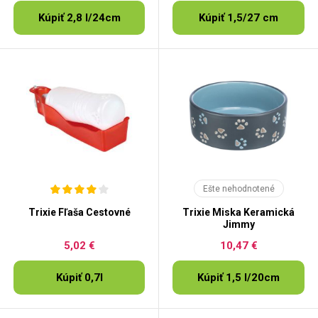
Kúpiť 2,8 l/24cm
Kúpiť 1,5/27 cm
Ešte nehodnotené
Trixie Fľaša Cestovné
Trixie Miska Keramická
Jimmy
5,02 €
10,47 €
Kúpiť 0,7l
Kúpiť 1,5 l/20cm