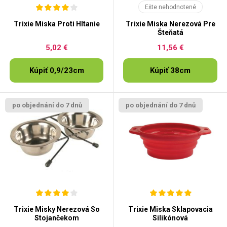
Ešte nehodnotené
Trixie Miska Proti Hltanie
Trixie Miska Nerezová Pre
Šteňatá
5,02 €
11,56 €
Kúpiť 0,9/23cm
Kúpiť 38cm
po objednání do 7 dnů
po objednání do 7 dnů
Trixie Misky Nerezová So
Trixie Miska Sklapovacia
Stojančekom
Silikónová