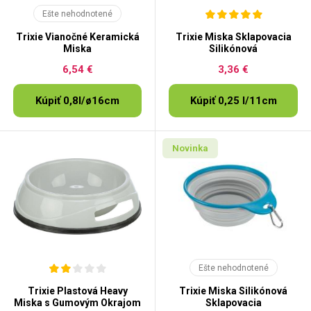
Ešte nehodnotené
Trixie Vianočné Keramická
Trixie Miska Sklapovacia
Miska
Silikónová
6,54 €
3,36 €
Kúpiť 0,8l/ø16cm
Kúpiť 0,25 l/11cm
Novinka
Ešte nehodnotené
Trixie Plastová Heavy
Trixie Miska Silikónová
Miska s Gumovým Okrajom
Sklapovacia