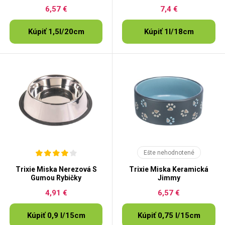
6,57 €
7,4 €
Kúpiť 1,5l/20cm
Kúpiť 1l/18cm
Ešte nehodnotené
Trixie Miska Nerezová S
Trixie Miska Keramická
Gumou Rybičky
Jimmy
4,91 €
6,57 €
Kúpiť 0,9 l/15cm
Kúpiť 0,75 l/15cm