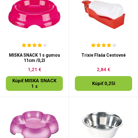
MISKA SNACK 1 s gumou
Trixie Fľaša Cestovné
11cm /0,2l
1,21 €
2,84 €
Kúpiť MISKA SNACK
Kúpiť 0,25l
1 s