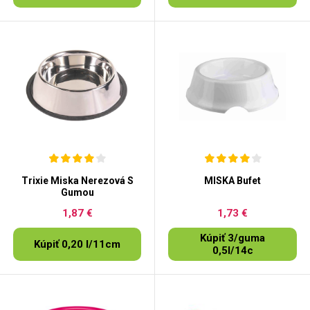
Trixie Miska Nerezová S
MISKA Bufet
Gumou
1,87 €
1,73 €
Kúpiť 3/guma
Kúpiť 0,20 l/11cm
0,5l/14c