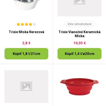
Ešte nehodnotené
Trixie Miska Nerezová
Trixie Vianočné Keramická
Miska
2,8 €
10,05 €
Kúpiť 1,8 l/21cm
Kúpiť 1,4 l/ø20cm