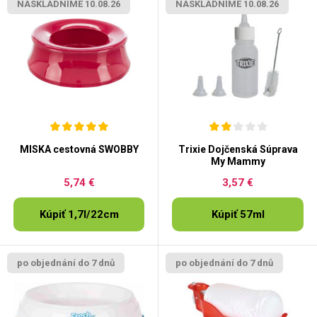
NASKLADNÍME 10.08.26
NASKLADNÍME 10.08.26
MISKA cestovná SWOBBY
Trixie Dojčenská Súprava
My Mammy
5,74 €
3,57 €
Kúpiť 1,7l/22cm
Kúpiť 57ml
po objednání do 7 dnů
po objednání do 7 dnů