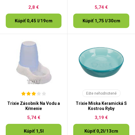
2,8 €
5,74 €
Kúpiť 0,45 l/19cm
Kúpiť 1,75 l/30cm
Ešte nehodnotené
Trixie Zásobník Na Vodu a
Trixie Miska Keramická S
Kŕmenie
Kostrou Ryby
5,74 €
3,19 €
Kúpiť 1,5l
Kúpiť 0,2l/13cm