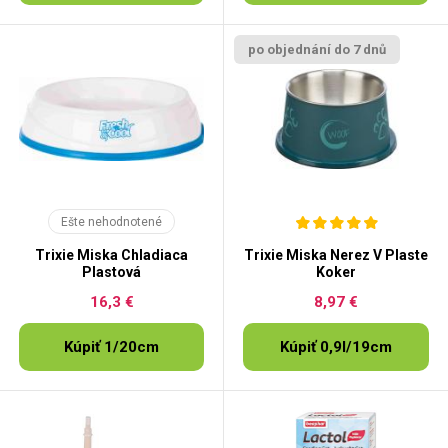
po objednání do 7 dnů
Ešte nehodnotené
Trixie Miska Chladiaca
Trixie Miska Nerez V Plaste
Plastová
Koker
16,3 €
8,97 €
Kúpiť 1/20cm
Kúpiť 0,9l/19cm