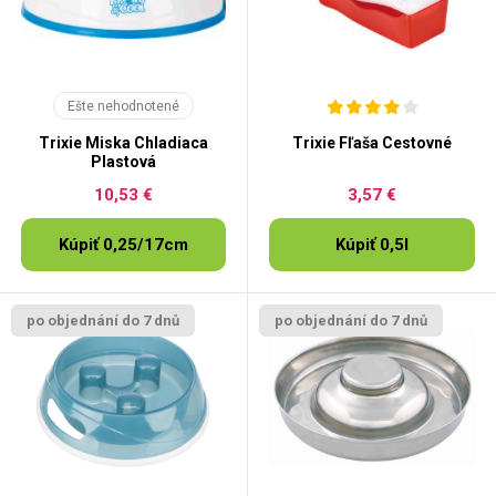
Ešte nehodnotené
Trixie Miska Chladiaca
Trixie Fľaša Cestovné
Plastová
10,53 €
3,57 €
Kúpiť 0,25/17cm
Kúpiť 0,5l
po objednání do 7 dnů
po objednání do 7 dnů