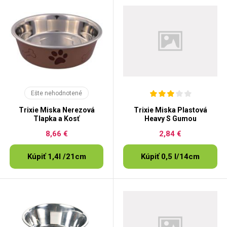
Ešte nehodnotené
Trixie Miska Nerezová
Trixie Miska Plastová
Tlapka a Kosť
Heavy S Gumou
8,66 €
2,84 €
Kúpiť 1,4l /21cm
Kúpiť 0,5 l/14cm