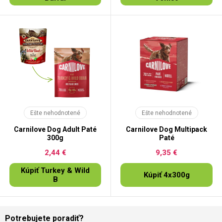
Ešte nehodnotené
Ešte nehodnotené
Carnilove Dog Adult Paté
Carnilove Dog Multipack
300g
Paté
2,44 €
9,35 €
Kúpiť Turkey & Wild
Kúpiť 4x300g
B
Potrebujete poradiť?