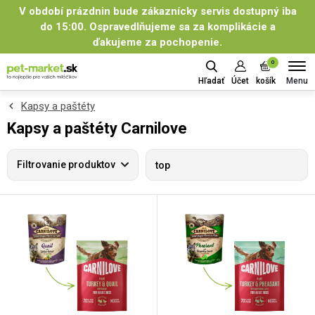
V období prázdnin bude zákaznícky servis dostupný iba
do 15:00. Ospravedlňujeme sa za komplikácie a
ďakujeme za pochopenie.
0
Menu
Hľadať
Účet
košík
Kapsy a paštéty
Kapsy a paštéty Carnilove
Filtrovanie produktov
top