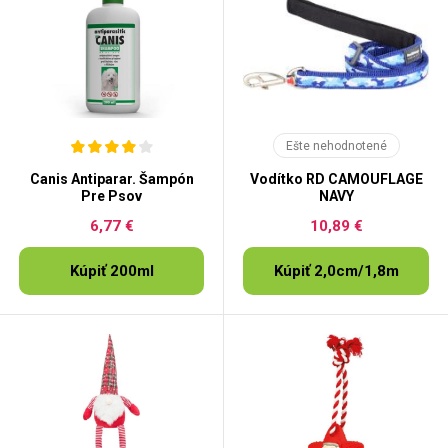
Ešte nehodnotené
Canis Antiparar. Šampón
Vodítko RD CAMOUFLAGE
Pre Psov
NAVY
6,77 €
10,89 €
Kúpiť 200ml
Kúpiť 2,0cm/1,8m