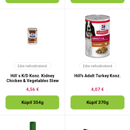
Ešte nehodnotené
Ešte nehodnotené
Hill´s K/D Konz. Kidney
Hill's Adult Turkey Konz.
Chicken & Vegetables Stew
4,56 €
4,07 €
Kúpiť 354g
Kúpiť 370g