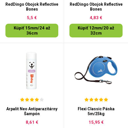
RedDingo Obojok Reflective
RedDingo Obojok Reflective
Bones
Bones
5,5 €
4,83 €
Kúpiť 15mm/24 až
Kúpiť 12mm/20 až
36cm
32cm
Arpalit Neo Antiparazitárny
Flexi Classic Páska
Šampón
5m/25kg
8,61 €
15,95 €