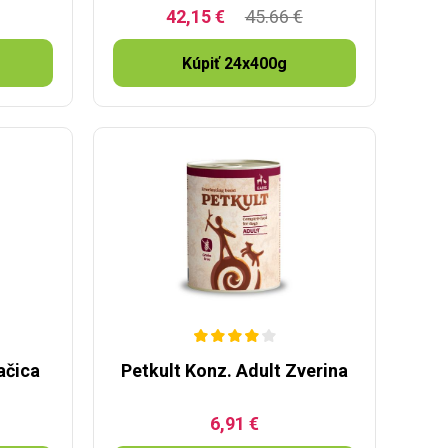
42,15 €
45.66 €
Kúpiť 24x400g
ačica
Petkult Konz. Adult Zverina
6,91 €