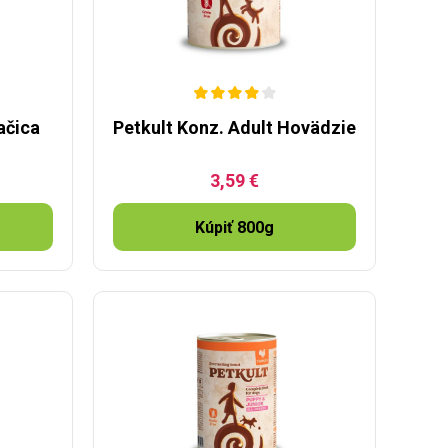
ačica
Petkult Konz. Adult Hovädzie
3,59 €
Kúpiť 800g