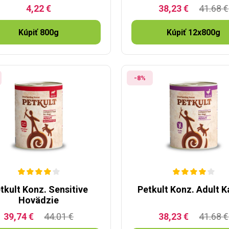
4,22 €
38,23 €
41.68 €
Kúpiť 800g
Kúpiť 12x800g
-8%
tkult Konz. Sensitive
Petkult Konz. Adult K
Hovädzie
39,74 €
44.01 €
38,23 €
41.68 €