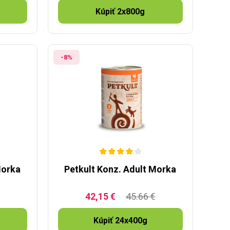
Kúpiť 2x800g
-8%
Morka
Petkult Konz. Adult Morka
42,15 €
45.66 €
Kúpiť 24x400g