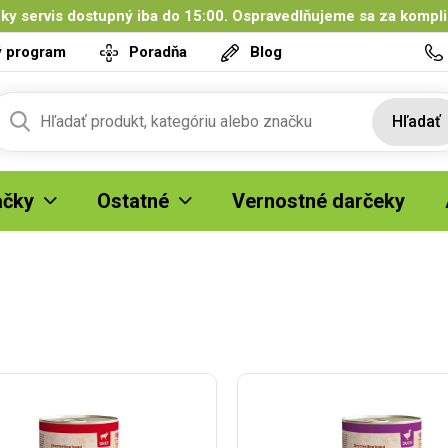
ky servis dostupný iba do 15:00. Ospravedlňujeme sa za kompl
ý program
Poradňa
Blog
Hľadať
čky
Ostatné
Vernostné darčeky