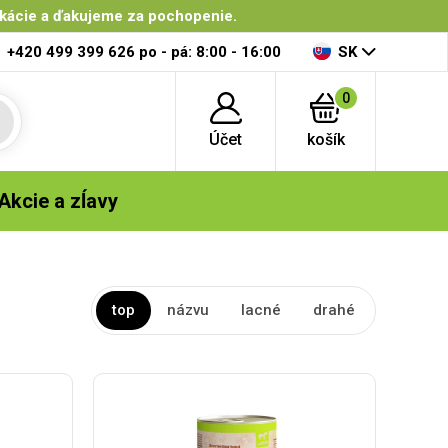
ikácie a ďakujeme za pochopenie.
+420 499 399 626
po - pá: 8:00 - 16:00
SK
0
Účet
košík
Akcie a zĺavy
top
názvu
lacné
drahé