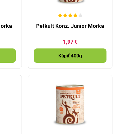
Morka
Petkult Konz. Junior Morka
1,97 €
Kúpiť 400g