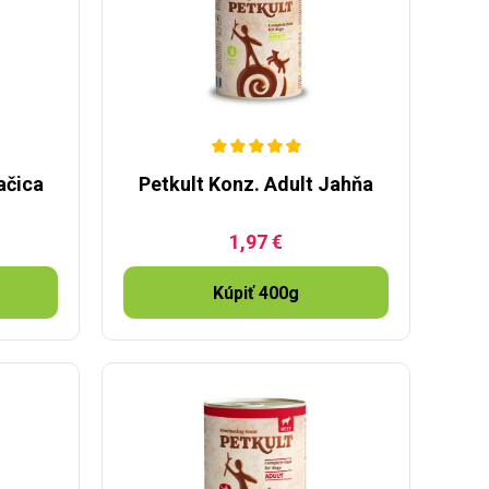
ačica
Petkult Konz. Adult Jahňa
1,97 €
Kúpiť 400g