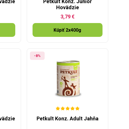
ovädzie
Petkult Konz. Junior
Hovädzie
3,79 €
Kúpiť 2x400g
-8%
ovädzie
Petkult Konz. Adult Jahňa