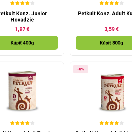
etkult Konz. Junior
Petkult Konz. Adult K
Hovädzie
1,97 €
3,59 €
Kúpiť 400g
Kúpiť 800g
-8%