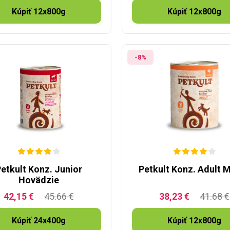
Kúpiť 12x800g
Kúpiť 12x800g
-8%
etkult Konz. Junior
Petkult Konz. Adult 
Hovädzie
42,15 €
45.66 €
38,23 €
41.68 €
Kúpiť 24x400g
Kúpiť 12x800g