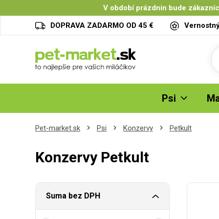
V období prázdnin bude zákazníc
DOPRAVA ZADARMO OD 45 €
Vernostn
Psi
Ma
Pet-market.sk
Psi
Konzervy
Petkult
Konzervy Petkult
Suma bez DPH