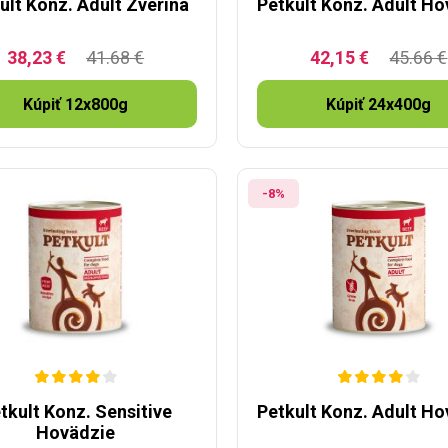
ult Konz. Adult Zverina
Petkult Konz. Adult H
38,23 €
41.68 €
42,15 €
45.66 €
Kúpiť 12x800g
Kúpiť 24x400g
-8%
tkult Konz. Sensitive
Petkult Konz. Adult H
Hovädzie