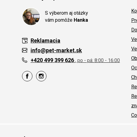
Ko
S výberom aj otázky
vám pomôže
Hanka
Pr
Do
Ve
Reklamacia
Ve
info@pet-market.sk
Ob
+420 499 399 626
, po - pá: 8:00 - 16:00
Oc
Ch
Re
Re
zn
Co