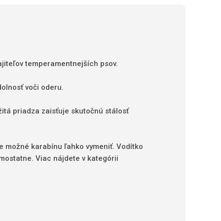
ajiteľov temperamentnejších psov.
olnosť voči oderu.
itá priadza zaisťuje skutočnú stálosť
e možné karabínu ľahko vymeniť. Vodítko
ostatne. Viac nájdete v kategórii