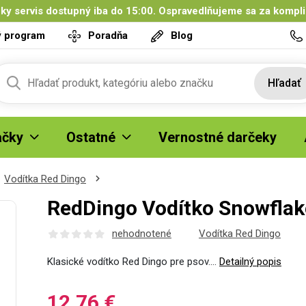
ky servis dostupný iba do 15:00. Ospravedlňujeme sa za kompl
ý program
Poradňa
Blog
Hľadať
čky
Ostatné
Vernostné darčeky
Vodítka Red Dingo
RedDingo Vodítko Snowflak
nehodnotené
Vodítka Red Dingo
Klasické vodítko Red Dingo pre psov.…
Detailný popis
12,76 €