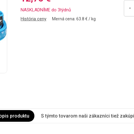
-
NASKLADNÍME do 3týdnů
História ceny
Merná cena: 63.8 € / kg
opis produktu
S týmto tovarom naši zákazníci tiež zakúpil