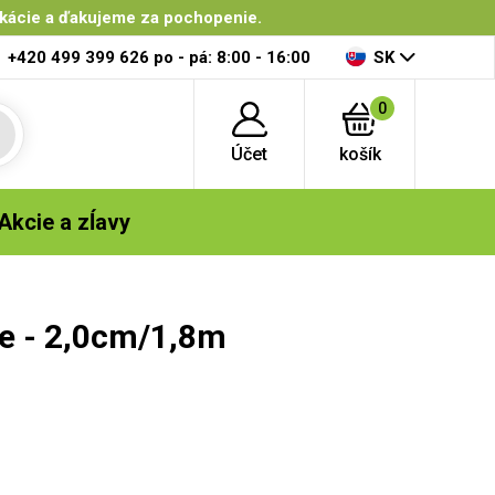
ikácie a ďakujeme za pochopenie.
+420 499 399 626
po - pá: 8:00 - 16:00
SK
0
Účet
košík
Akcie a zĺavy
e - 2,0cm/1,8m