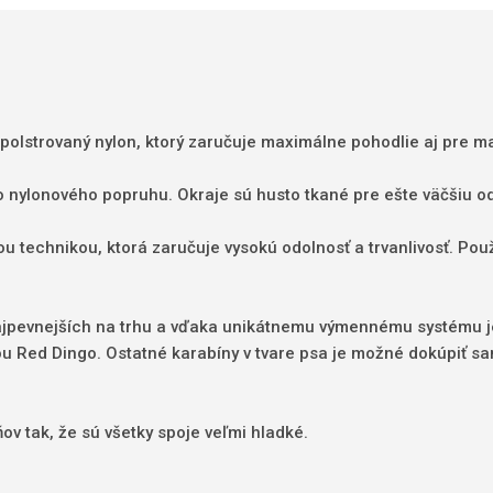
 polstrovaný nylon, ktorý zaručuje maximálne pohodlie aj pre m
o nylonového popruhu. Okraje sú husto tkané pre ešte väčšiu od
u technikou, ktorá zaručuje vysokú odolnosť a trvanlivosť. Použ
najpevnejších na trhu a vďaka unikátnemu výmennému systému j
u Red Dingo. Ostatné karabíny v tvare psa je možné dokúpiť sam
v tak, že sú všetky spoje veľmi hladké.