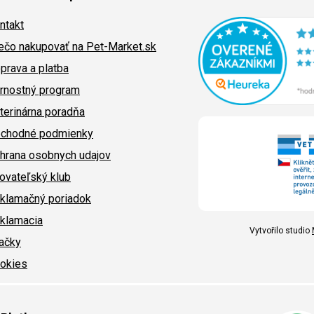
ntakt
ečo nakupovať na Pet-Market.sk
prava a platba
rnostný program
terinárna poradňa
chodné podmienky
hrana osobnych udajov
ovateľský klub
klamačný poriadok
klamacia
Vytvořilo studio
ačky
okies