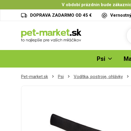
V období prázdnin bude zákazníc
DOPRAVA ZADARMO OD 45 €
Vernostn
Psi
Ma
Pet-market.sk
Psi
Vodítka, postroje, ohlávky