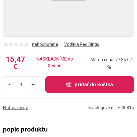
nehodnotené
Vodítka Red Dingo
15,47
NASKLADNÍME do
Merná cena: 77.35 € /
€
3týdnů
kg
-
+
pridať do košíka
História ceny
Katalógové č .: 7000815
popis produktu