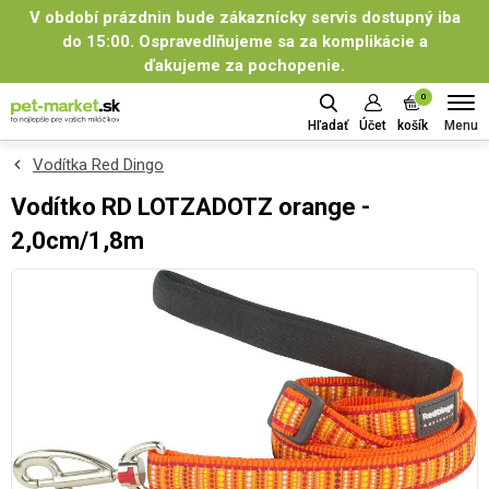
V období prázdnin bude zákaznícky servis dostupný iba
do 15:00. Ospravedlňujeme sa za komplikácie a
ďakujeme za pochopenie.
0
Menu
Hľadať
Účet
košík
Vodítka Red Dingo
Vodítko RD LOTZADOTZ orange -
2,0cm/1,8m