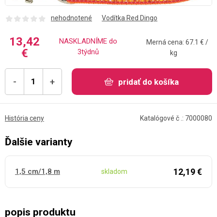
nehodnotené
Vodítka Red Dingo
13,42
NASKLADNÍME do
Merná cena: 67.1 € /
€
3týdnů
kg
-
+
pridať do košíka
História ceny
Katalógové č .: 7000080
Ďalšie varianty
12,19 €
1,5 cm/1,8 m
skladom
popis produktu