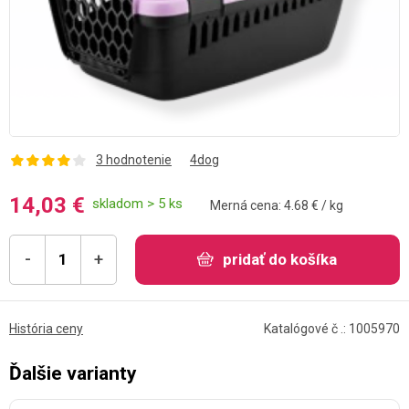
3 hodnotenie
4dog
14,03 €
skladom > 5 ks
Merná cena: 4.68 € / kg
-
+
pridať do košíka
História ceny
Katalógové č .: 1005970
Ďalšie varianty