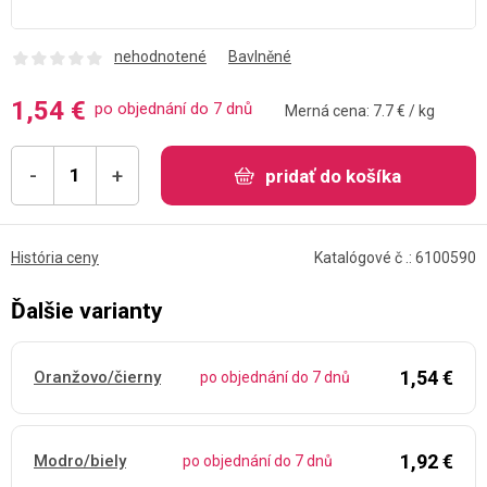
nehodnotené
Bavlněné
1,54 €
po objednání do 7 dnů
Merná cena: 7.7 € / kg
-
+
pridať do košíka
História ceny
Katalógové č .: 6100590
Ďalšie varianty
1,54 €
Oranžovo/čierny
po objednání do 7 dnů
1,92 €
Modro/biely
po objednání do 7 dnů