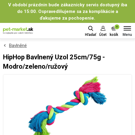
V období prázdnin bude zákaznícky servis dostupný iba
do 15:00. Ospravedlňujeme sa za komplikácie a
ďakujeme za pochopenie.
0
Menu
Hľadať
Účet
košík
Bavlněné
HipHop Bavlnený Uzol 25cm/75g -
Modro/zeleno/ružový