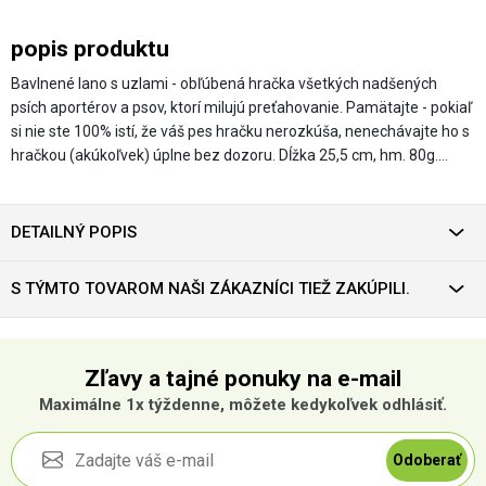
popis produktu
Bavlnené lano s uzlami - obľúbená hračka všetkých nadšených
psích aportérov a psov, ktorí milujú preťahovanie. Pamätajte - pokiaľ
si nie ste 100% istí, že váš pes hračku nerozkúša, nenechávajte ho s
hračkou (akúkoľvek) úplne bez dozoru. Dĺžka 25,5 cm, hm. 80g.…
DETAILNÝ POPIS
S TÝMTO TOVAROM NAŠI ZÁKAZNÍCI TIEŽ ZAKÚPILI.
Zľavy a tajné ponuky na e-mail
Maximálne 1x týždenne, môžete kedykoľvek odhlásiť.
Odoberať