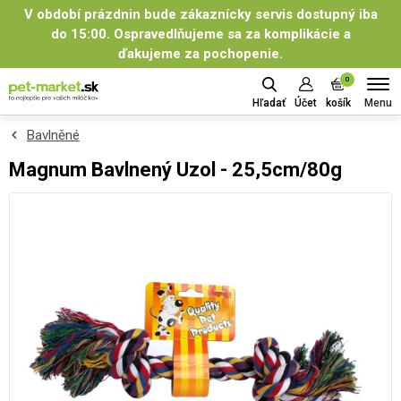
V období prázdnin bude zákaznícky servis dostupný iba
do 15:00. Ospravedlňujeme sa za komplikácie a
ďakujeme za pochopenie.
0
Menu
Hľadať
Účet
košík
Bavlněné
Magnum Bavlnený Uzol - 25,5cm/80g