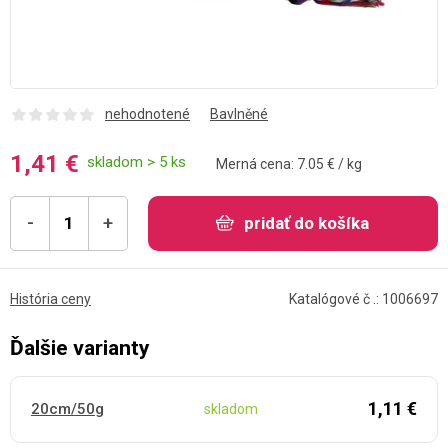
nehodnotené
Bavlněné
1,41 €
skladom > 5 ks
Merná cena: 7.05 € / kg
-
+
pridať do košíka
História ceny
Katalógové č .: 1006697
Ďalšie varianty
1,11 €
20cm/50g
skladom