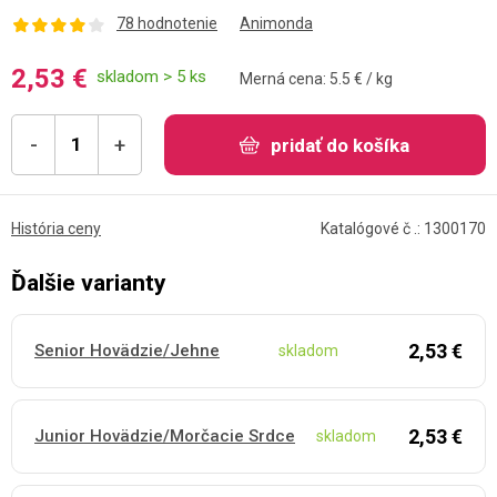
78 hodnotenie
Animonda
2,53 €
skladom > 5 ks
Merná cena: 5.5 € / kg
-
+
pridať do košíka
História ceny
Katalógové č .: 1300170
Ďalšie varianty
2,53 €
Senior Hovädzie/Jehne
skladom
2,53 €
Junior Hovädzie/Morčacie Srdce
skladom