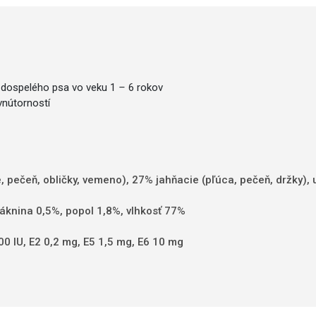
 dospelého psa vo veku 1
–
6 rokov
vnútorností
ečeň, obličky, vemeno), 27% jahňacie (pľúca, pečeň, držky), u
láknina 0,5%, popol 1,8%, vlhkosť 77%
0 IU, E2 0,2 mg, E5 1,5 mg, E6 10 mg