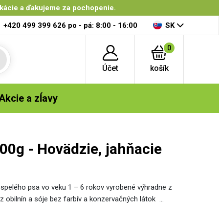
ikácie a ďakujeme za pochopenie.
+420 499 399 626
po - pá: 8:00 - 16:00
SK
0
Účet
košík
Akcie a zĺavy
0g - Hovädzie, jahňacie
ospelého psa vo veku 1 – 6 rokov vyrobené výhradne z
 obilnín a sóje bez farbív a konzervačných látok …