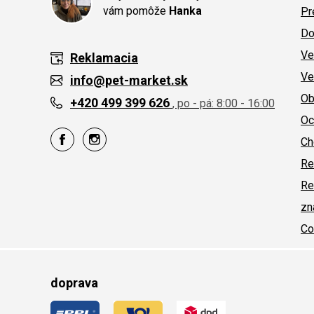
vám pomôže
Hanka
Pr
Do
Ve
Reklamacia
Ve
info@pet-market.sk
Ob
+420 499 399 626
, po - pá: 8:00 - 16:00
Oc
Ch
Re
Re
zn
Co
doprava