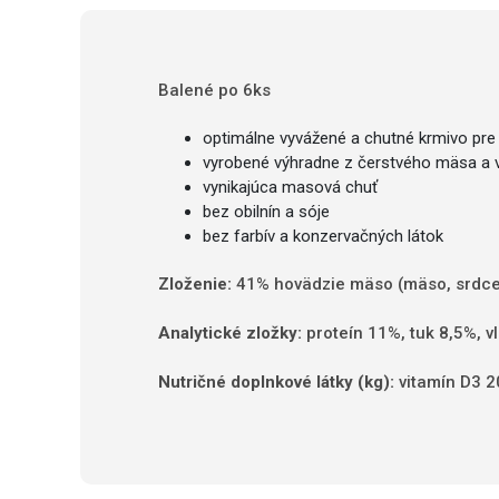
Balené po 6ks
optimálne vyvážené a chutné krmivo pre
vyrobené výhradne z čerstvého mäsa a 
vynikajúca masová chuť
bez obilnín a sóje
bez farbív a konzervačných látok
Zloženie:
41% hovädzie mäso (mäso, srdce, p
Analytické zložky:
proteín 11%, tuk 8,5%, v
Nutričné doplnkové látky (kg):
vitamín D3 20