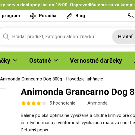
ky servis dostupný iba do 15:00. Ospravedlňujeme sa za kompl
ý program
Poradňa
Blog
Hľadať
čky
Ostatné
Vernostné darčeky
Animonda Grancarno Dog 800g - Hovädzie, jahňacie
Animonda Grancarno Dog 80
5 hodnotenie
Animonda
Balené po 6ks optimálne vyvážené a chutné krmivo pre d
čerstvého mäsa a vnútorností vynikajúca masová chuť bez
Detailný popis