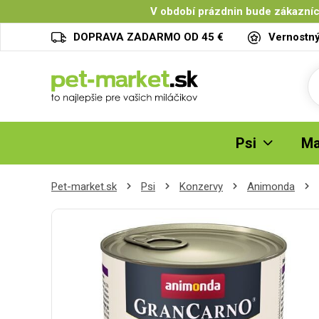
V období prázdnin bude zákazníc
DOPRAVA ZADARMO OD 45 €
Vernostn
Psi
Ma
Pet-market.sk
Psi
Konzervy
Animonda