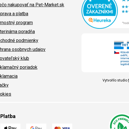
ečo nakupovať na Pet-Market.sk
prava a platba
rnostný program
terinárna poradňa
chodné podmienky
hrana osobnych udajov
ovateľský klub
klamačný poriadok
klamacia
Vytvořilo studio
ačky
okies
Platba