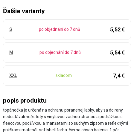
Ďalšie varianty
5,52 €
S
po objednání do 7 dnů
5,54 €
M
po objednání do 7 dnů
7,4 €
XXL
skladom
popis produktu
topánočka je určená na ochranu poranenej labky, aby sa do rany
nedostávali nečistoty s vinylovou zadnou stranou a podrážkou s
fleecovou podšívkou a manžetami so suchým zipsom a reflexnými
prúžkami materiál: softshell farba: čierna obsah balenia: 1 pár…