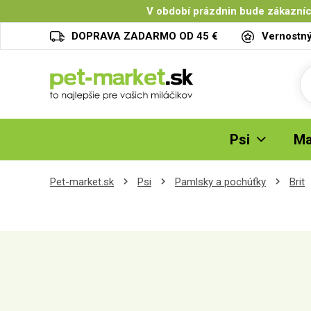
V období prázdnin bude zákazníc
DOPRAVA ZADARMO OD 45 €
Vernostn
Psi
Ma
Pet-market.sk
Psi
Pamlsky a pochúťky
Brit