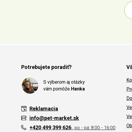
Potrebujete poradiť?
Vš
Ko
S výberom aj otázky
vám pomôže
Hanka
Pr
Do
Ve
Reklamacia
Ve
info@pet-market.sk
Ob
+420 499 399 626
, po - pá: 8:00 - 16:00