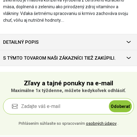
zeleninou je mäsová konzerva vyrobená z čerstvého kuracieho
mäsa, doplnená o zeleninu ako prirodzený zdroj vitamínov a
vlákniny. Vďaka šetrnému spracovaniu si krmivo zachováva svoju
chuť, vôňu aj nutričné hodnoty.…
DETAILNÝ POPIS
S TÝMTO TOVAROM NAŠI ZÁKAZNÍCI TIEŽ ZAKÚPILI.
Zľavy a tajné ponuky na e-mail
Maximálne 1x týždenne, môžete kedykoľvek odhlásiť.
Odoberať
Prihlásením súhlasíte so spracovaním
osobných údajov
.