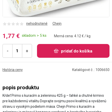
nehodnotené
Chejn
1,77 €
skladom > 5 ks
Merná cena: 4.12 € / kg
-
+
pridať do košíka
História ceny
Katalógové č .: 1006650
popis produktu
Kŕdeľ Primo s kuracím a zeleninou 425 g – ľahké a chutné krmivo
pre každodennú vitalitu Doprajte svojmu psovi kvalitnú a vyváženú
stravu s vysokým podielom mäsa. Chejn Primo s kuracím a