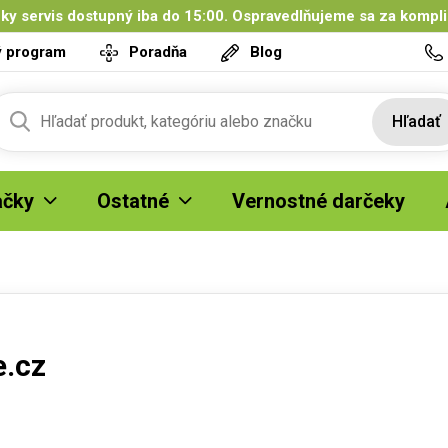
ky servis dostupný iba do 15:00. Ospravedlňujeme sa za kompl
ý program
Poradňa
Blog
Hľadať
čky
Ostatné
Vernostné darčeky
e.cz