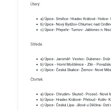
Úterý:
a) Úpice- Smiřice- Hradec Králové- Holic
b) Úpice- Nový Bydžov-Chlumec nad Cirdli
c) Úpice- Přepeře- Turnov- Jablonec n. Ni
Středa:
a) Úpice- Jaroměř- Vestec- Dubenec- Dvůr
b) Úpice - Horní Moštěnice - Zlín - Považsk
c) Úpice- Česká Skalice- Žernov- Nové Mě
Čtvrtek
a) Úpice- Chrudim- Skuteč- Proseč- Nové 
b) Úpice- Hradec Králové- Přelouč- Kolín-
c) Úpice- Česká Lípa- Jílové u Děčína- Ústí