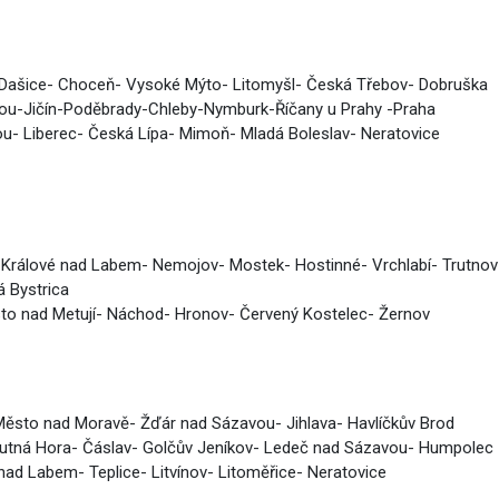
e- Dašice- Choceň- Vysoké Mýto- Litomyšl- Česká Třebov- Dobruška
nou-Jičín-Poděbrady-Chleby-Nymburk-Říčany u Prahy -Praha
sou- Liberec- Česká Lípa- Mimoň- Mladá Boleslav- Neratovice
 Králové nad Labem- Nemojov- Mostek- Hostinné- Vrchlabí- Trutnov
á Bystrica
sto nad Metují- Náchod- Hronov- Červený Kostelec- Žernov
Město nad Moravě- Žďár nad Sázavou- Jihlava- Havlíčkův Brod
 Kutná Hora- Čáslav- Golčův Jeníkov- Ledeč nad Sázavou- Humpolec
 nad Labem- Teplice- Litvínov- Litoměřice- Neratovice