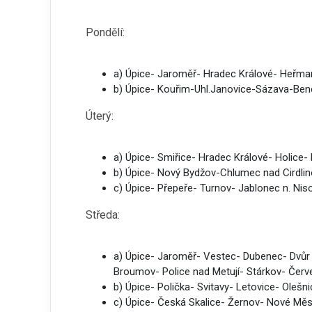
Pondělí:
a) Úpice- Jaroměř- Hradec Králové- Heřm
b) Úpice- Kouřim-Uhl.Janovice-Sázava-Be
Úterý:
a) Úpice- Smiřice- Hradec Králové- Holic
b) Úpice- Nový Bydžov-Chlumec nad Cirdli
c) Úpice- Přepeře- Turnov- Jablonec n. Ni
Středa:
a) Úpice- Jaroměř- Vestec- Dubenec- Dvůr
Broumov- Police nad Metují- Stárkov- Červ
b) Úpice- Polička- Svitavy- Letovice- Oleš
c) Úpice- Česká Skalice- Žernov- Nové Mě