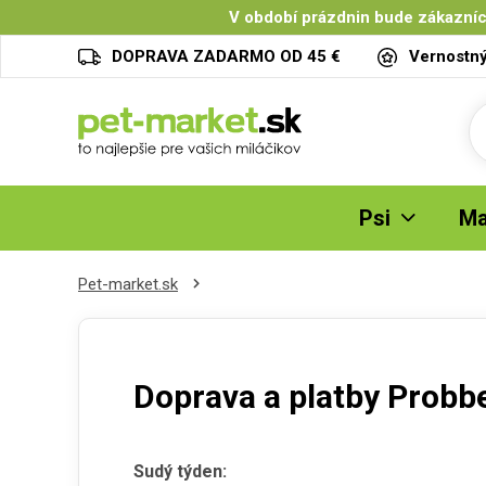
V období prázdnin bude zákazníc
DOPRAVA ZADARMO OD 45 €
Vernostn
Psi
Ma
Pet-market.sk
Doprava a platby Probb
Sudý týden: