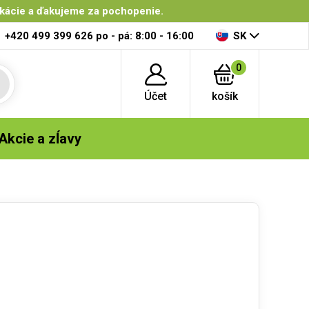
ikácie a ďakujeme za pochopenie.
+420 499 399 626
po - pá: 8:00 - 16:00
SK
0
Účet
košík
Akcie a zĺavy