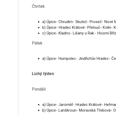
Čtvrtek
a) Úpice- Chrudim- Skuteč- Proseč- Nové 
b) Ůpice- Hradec Králové- Přelouč- Kolín-
c) Úpice- Kladno- Lišany u Rak.- Hoorní Bří
Pátek
a) Úpice- Humpolec- Jindřichův Hradec- Če
Lichý týden
Pondělí:
a) Úpice- Jaroměř- Hradec Králové- Heřm
b) Úpice- Lanškroun- Moravská Třebová- O