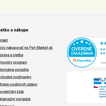
etko o nákupe
ntakt
ečo nakupovať na Pet-Market.sk
prava a platba
rnostný program
terinárna poradňa
chodné podmienky
hrana osobnych udajov
ovateľský klub
klamačný poriadok