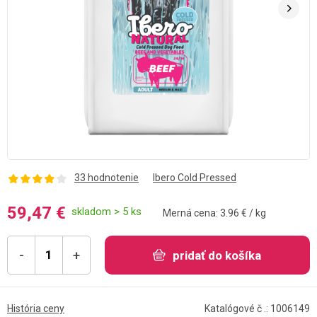
33 hodnotenie
Ibero Cold Pressed
59,47 €
skladom > 5 ks
Merná cena: 3.96 € / kg
-
+
pridať do košíka
História ceny
Katalógové č .: 1006149