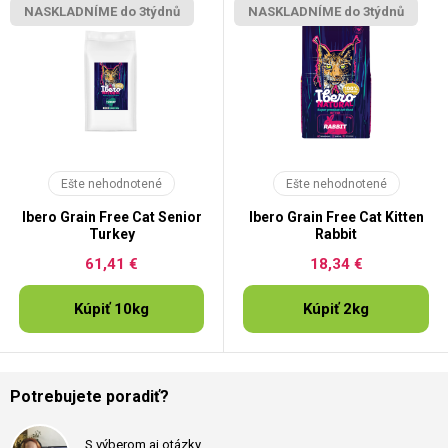
NASKLADNÍME do 3týdnů
NASKLADNÍME do 3týdnů
Ešte nehodnotené
Ešte nehodnotené
Ibero Grain Free Cat Senior
Ibero Grain Free Cat Kitten
Turkey
Rabbit
61,41 €
18,34 €
Kúpiť 10kg
Kúpiť 2kg
Potrebujete poradiť?
S výberom aj otázky