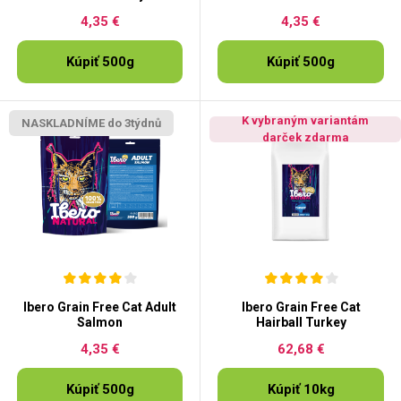
4,35 €
4,35 €
Kúpiť 500g
Kúpiť 500g
K vybraným variantám
NASKLADNÍME do 3týdnů
darček zdarma
Ibero Grain Free Cat Adult
Ibero Grain Free Cat
Salmon
Hairball Turkey
4,35 €
62,68 €
Kúpiť 500g
Kúpiť 10kg