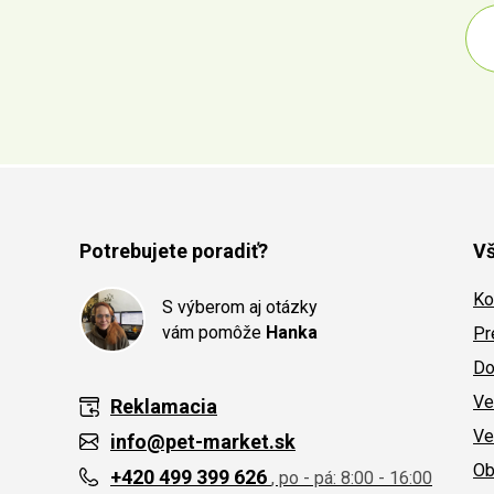
Potrebujete poradiť?
Vš
Ko
S výberom aj otázky
vám pomôže
Hanka
Pr
Do
Ve
Reklamacia
Ve
info@pet-market.sk
Ob
+420 499 399 626
, po - pá: 8:00 - 16:00