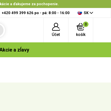
ikácie a ďakujeme za pochopenie.
+420 499 399 626
po - pá: 8:00 - 16:00
SK
0
Účet
košík
Akcie a zĺavy