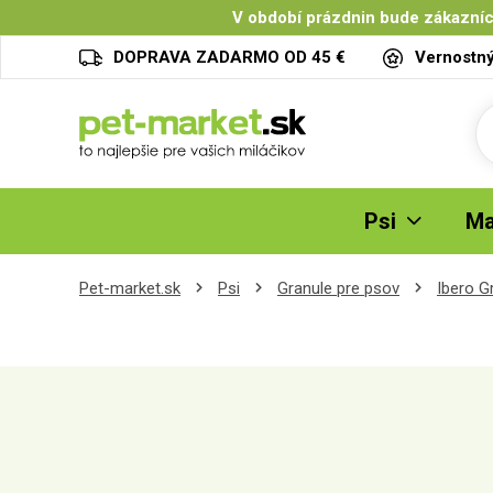
V období prázdnin bude zákazníc
DOPRAVA ZADARMO OD 45 €
Vernostn
Psi
Ma
Pet-market.sk
Psi
Granule pre psov
Ibero G