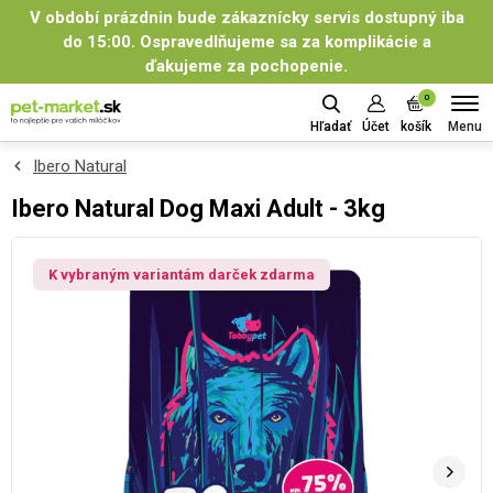
V období prázdnin bude zákaznícky servis dostupný iba
do 15:00. Ospravedlňujeme sa za komplikácie a
ďakujeme za pochopenie.
0
Menu
Hľadať
Účet
košík
Ibero Natural
Ibero Natural Dog Maxi Adult - 3kg
K vybraným variantám darček zdarma