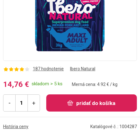
187 hodnotenie
Ibero Natural
14,76 €
skladom > 5 ks
Merná cena: 4.92 € / kg
-
+
pridať do košíka
História ceny
Katalógové č .: 1004287