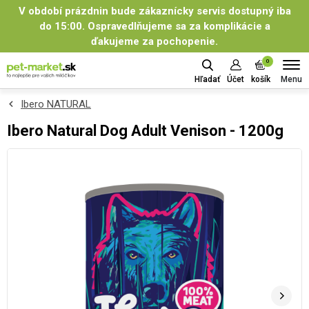
V období prázdnin bude zákaznícky servis dostupný iba
do 15:00. Ospravedlňujeme sa za komplikácie a
ďakujeme za pochopenie.
0
Menu
Hľadať
Účet
košík
Ibero NATURAL
Ibero Natural Dog Adult Venison - 1200g