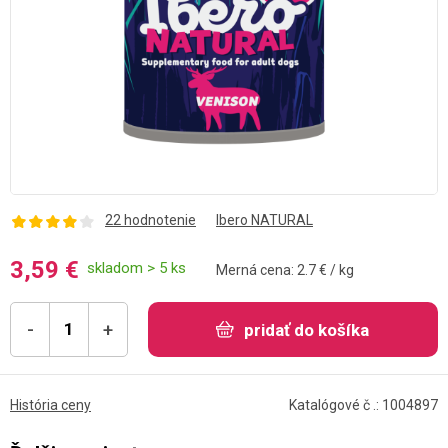
22 hodnotenie
Ibero NATURAL
3,59 €
skladom > 5 ks
Merná cena: 2.7 € / kg
-
+
pridať do košíka
História ceny
Katalógové č .: 1004897