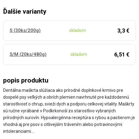
Ďalšie varianty
3,3 €
S (30ks/200g)
skladom
6,51 €
S/M (20ks/480g)
skladom
popis produktu
Dentálna maškrta slúžiaca ako prírodné doplnkové krmivo pre
dospelé psy veľkých a obrích plemien navrhnuté pre každodennú
starostlivosť o chrup, svieži dych a podporu celkovej vitality. Maškrty
sú ručne vyrábané v Podkrkonoší zo starostlivo vybraných
prírodných surovín. Hypoalergénna receptúra s rybou a pastierom je
vhodná aj pre psov s citlivejším trávením alebo potravinovými
intoleranciami.…