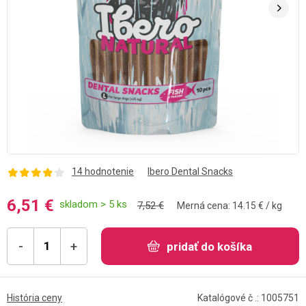
14 hodnotenie
Ibero Dental Snacks
6,51 €
skladom > 5 ks
7,52 €
Merná cena: 14.15 € / kg
-
+
pridať do košíka
História ceny
Katalógové č .: 1005751