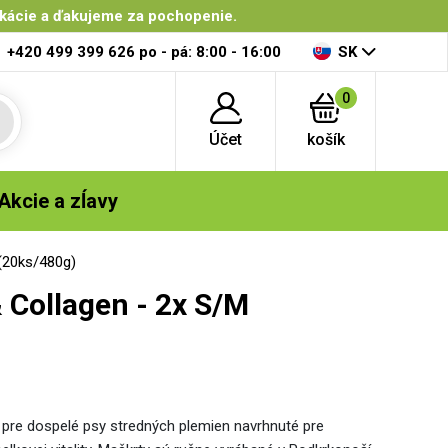
ikácie a ďakujeme za pochopenie.
+420 499 399 626
po - pá: 8:00 - 16:00
SK
0
Účet
košík
Akcie a zĺavy
(20ks/480g)
 Collagen - 2x S/M
 pre dospelé psy stredných plemien navrhnuté pre