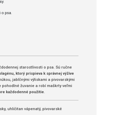
sy.
 o psa.
odennej starostlivosti o psa. Sú ručne
olagénu, ktorý prispieva k správnej výžive
kou, jablčnými výliskami a pivovarskými
e pohodlné žuvanie a robí maškrty veľmi
re každodenné použitie
.
ky, uhličitan vápenatý, pivovarské