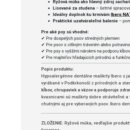
Ryžová múka ako hlavný zdroj sachar
Lisované za studena
– šetrné spracovan
Ideálny doplnok ku krmivám
Ibero N
Praktické uzatvárateľné balenie
– pom
Pre aké psy sú vhodné:
✔ Pre dospelých psov stredných plemien
✔ Pre psov s citlivým trávením alebo potravin
✔ Pre psy s vyššími nárokmi na podporu kĺbo
✔ Pre majiteľov hľadajúcich prírodnú a funkčn
Popis produktu:
Hypoalergénne dentálne maškrty Ibero s ja
vyrábané v Podkrkonoší z prírodných a sta
kĺbov, chrupaviek a väzov a podporuje zdr
kvasnicami sú maškrty dobre stráviteľné a 
chutnými aj pre vyberavých psov. Ibero de
ZLOŽENIE:
Ryžová múka, vedľajšie produkty 