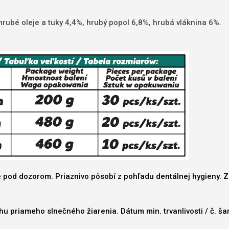
rubé oleje a tuky 4,4%, hrubý popol 6,8%, hrubá vláknina 6%.
pod dozorom. Priaznivo pôsobí z pohľadu dentálnej hygieny. Zais
priameho slnečného žiarenia. Dátum min. trvanlivosti / č. šarž