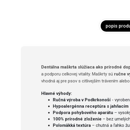
popis prod
Dentálna maškrta slúžiaca ako prírodné do
a podporu celkovej vitality. Maškrty sú
ručne v
vhodná aj pre psov s citlivejším trávením alebo
Hlavné výhody:
Ručná výroba v Podkrkonoší
- vyroben
Hypoalergénna receptúra s jahňacím
Podpora pohybového aparátu
– vysoký
100% prírodné zloženie
– bez umelých
Polomäkká textúra
– chutná a ľahko ž