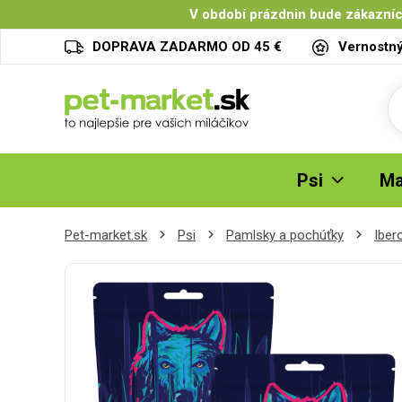
V období prázdnin bude zákazníc
DOPRAVA ZADARMO OD 45 €
Vernostn
Psi
Ma
Pet-market.sk
Psi
Pamlsky a pochúťky
Iber