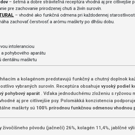
idov
– šetrná a dobre stráviteľná receptúra vhodná aj pre citlivejšie p
ie pre zachovanie prirodzenej chuti a živín surovín.
ATURAL
– vhodné ako funkčná odmena pri každodennej starostlivosti
áha zachovať čerstvosť a arómu maškrty po dlhšiu dobu.
ovou intoleranciou
v a pohybového aparátu
ú dentálnu maškrtu
hňacím a kolagénom predstavujú funkčný a chutný doplnok každ
rostlivo vybraných surovín. Receptúra obsahuje
vysoký podiel k
avý pohybový aparát
. Vďaka jednoduchému zloženiu s ryžovou mú
vhodné aj pre citlivejšie psy. Polomäkká konzistencia podporuj
ntálne maškrty sú
100% prírodnou funkčnou odmenou vhodnou p
živočíšneho pôvodu (jačnečí) 26%, kolagén 11,4%, jablčné výlis