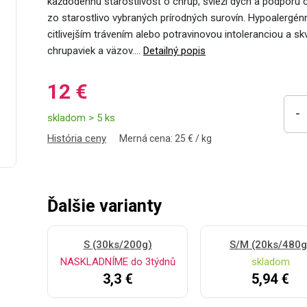
každodennú starostlivosť o chrup, svieži dych a podporu c
zo starostlivo vybraných prírodných surovín. Hypoalergén
citlivejším trávením alebo potravinovou intoleranciou a sk
chrupaviek a väzov.…
Detailný popis
12 €
-
skladom > 5 ks
História ceny
Merná cena: 25 € / kg
Ďalšie varianty
S (30ks/200g)
S/M (20ks/480g
NASKLADNÍME do 3týdnů
skladom
3,3 €
5,94 €