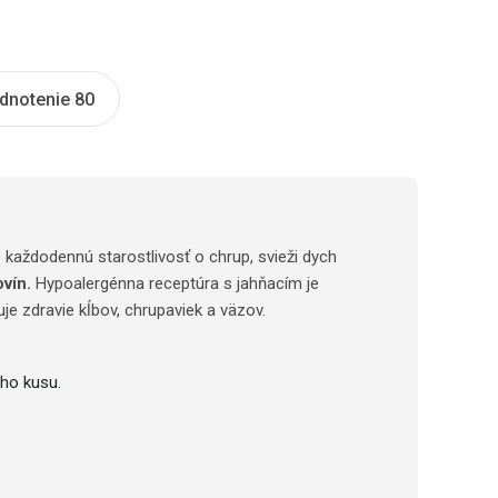
dnotenie 80
 každodennú starostlivosť o chrup, svieži dych
vín.
Hypoalergénna receptúra s jahňacím je
je zdravie kĺbov, chrupaviek a väzov.
ého kusu.