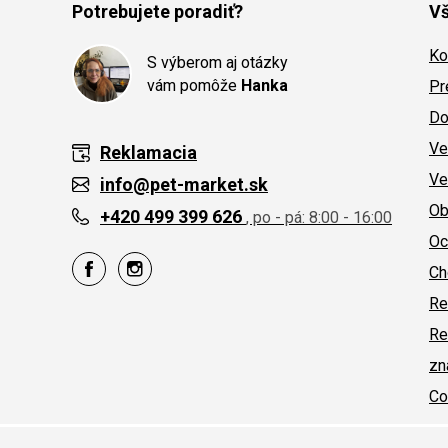
Potrebujete poradiť?
Vš
Ko
S výberom aj otázky
vám pomôže
Hanka
Pr
Do
Ve
Reklamacia
Ve
info@pet-market.sk
Ob
+420 499 399 626
, po - pá: 8:00 - 16:00
Oc
Ch
Re
Re
zn
Co