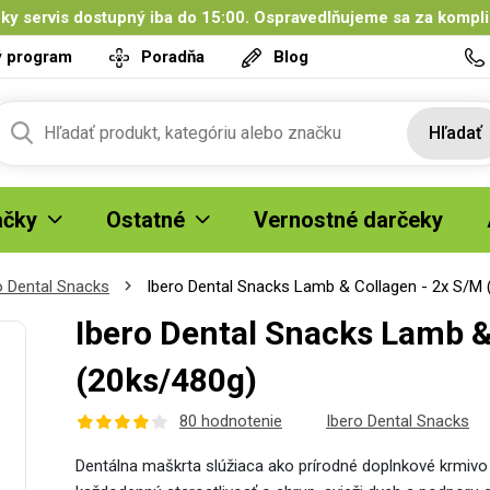
ky servis dostupný iba do 15:00. Ospravedlňujeme sa za kompl
ý program
Poradňa
Blog
Hľadať
čky
Ostatné
Vernostné darčeky
o Dental Snacks
Ibero Dental Snacks Lamb & Collagen - 2x S/M 
Ibero Dental Snacks Lamb &
(20ks/480g)
80 hodnotenie
Ibero Dental Snacks
Dentálna maškrta slúžiaca ako prírodné doplnkové krmivo