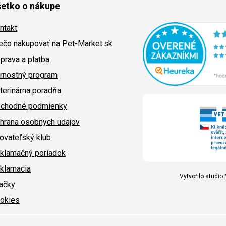
etko o nákupe
ntakt
ečo nakupovať na Pet-Market.sk
prava a platba
rnostný program
terinárna poradňa
chodné podmienky
hrana osobnych udajov
ovateľský klub
klamačný poriadok
klamacia
Vytvořilo studio
ačky
okies