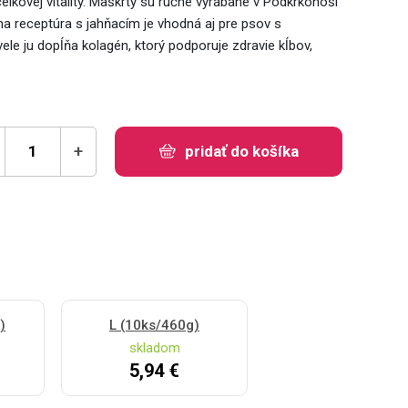
elkovej vitality. Maškrty sú ručne vyrábané v Podkrkonoší
na receptúra s jahňacím je vhodná aj pre psov s
vele ju dopĺňa kolagén, ktorý podporuje zdravie kĺbov,
+
pridať do košíka
)
L (10ks/460g)
skladom
5,94 €