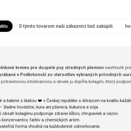
uktu
S týmto tovarom naši zákazníci tiež zakúpili.
ho
plnkové krmivo pre dospelé psy stredných plemien
navrhnuté pre
yrábané v Podkrkonoší zo starostlivo vybraných prírodných suro
 potravinovou intoleranciou a skvele ju dopĺňa kolagén, ktorý podporu
é a balené s láskou ❤️ v Českej republike s dôrazom na kvalitu každ
– žiadne hovädzie, kura ani pšenica, kukurica a sója.
 obsah kolagénu podporuje zdravie kĺbov, chrupaviek a väzov.
 konzervantov, farbív a chemických aróm.
uvateľná forma vhodná na každodenné odmeňovanie.