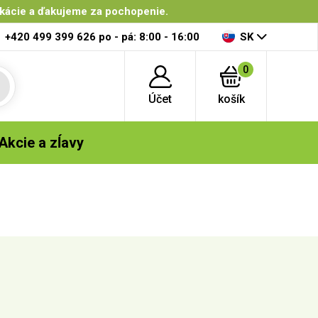
ikácie a ďakujeme za pochopenie.
+420 499 399 626
po - pá: 8:00 - 16:00
SK
0
Účet
košík
Akcie a zĺavy