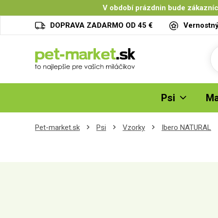
V období prázdnin bude zákazníc
DOPRAVA ZADARMO OD 45 €
Vernostn
Psi
Ma
Pet-market.sk
Psi
Vzorky
Ibero NATURAL