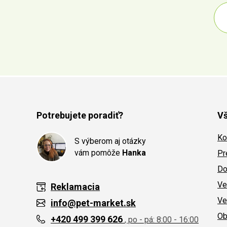
Potrebujete poradiť?
Vš
Ko
S výberom aj otázky
vám pomôže
Hanka
Pr
Do
Ve
Reklamacia
Ve
info@pet-market.sk
Ob
+420 499 399 626
, po - pá: 8:00 - 16:00