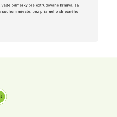
užívajte odmerky pre extrudované krmivá, za
m a suchom mieste, bez priameho slnečného
ť