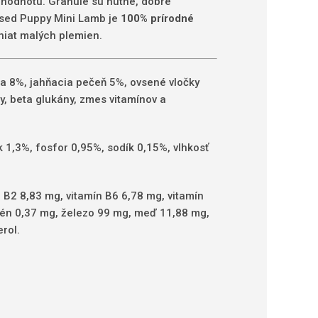
ú hodnotu. Granule sú hutné, dobre
ssed Puppy Mini Lamb je
100% prírodné
niat malých plemien.
a 8%, jahňacia pečeň 5%, ovsené vločky
, beta glukány, zmes vitamínov a
 1,3%, fosfor 0,95%, sodík 0,15%, vlhkosť
n B2 8,83 mg, vitamín B6 6,78 mg, vitamín
selén 0,37 mg, železo 99 mg, meď 11,88 mg,
rol.