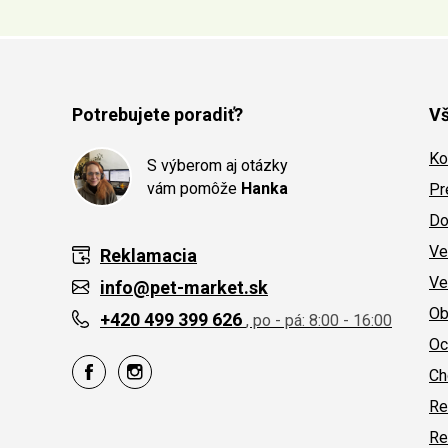
Potrebujete poradiť?
Vš
Ko
S výberom aj otázky
vám pomôže
Hanka
Pr
Do
Ve
Reklamacia
Ve
info@pet-market.sk
Ob
+420 499 399 626
, po - pá: 8:00 - 16:00
Oc
Ch
Re
Re