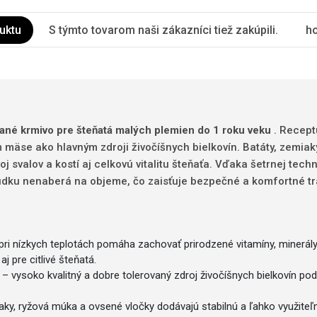
uktu
S týmto tovarom naši zákazníci tiež zakúpili.
ho
ané krmivo pre šteňatá malých plemien do 1 roku veku
. Recept
 mäse ako hlavným zdroji živočíšnych bielkovín. Batáty, zemiaky
j svalov a kostí aj celkovú vitalitu šteňaťa. Vďaka šetrnej tech
dku nenaberá na objeme, čo zaisťuje bezpečné a komfortné trá
pri nízkych teplotách pomáha zachovať prirodzené vitamíny, minerály
j pre citlivé šteňatá.
– vysoko kvalitný a dobre tolerovaný zdroj živočíšnych bielkovín pod
aky, ryžová múka a ovsené vločky dodávajú stabilnú a ľahko využiteľ