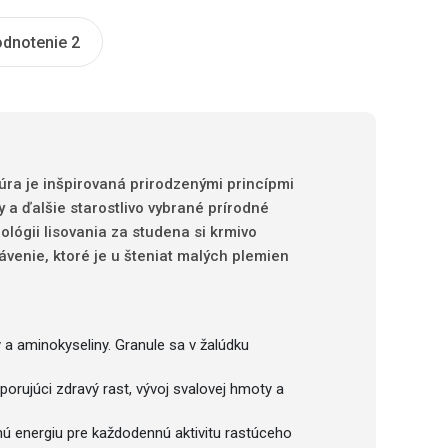
dnotenie 2
úra je inšpirovaná prirodzenými princípmi
 a ďalšie starostlivo vybrané prírodné
nológii lisovania za studena si krmivo
venie, ktoré je u šteniat malých plemien
 a aminokyseliny. Granule sa v žalúdku
porujúci zdravý rast, vývoj svalovej hmoty a
nú energiu pre každodennú aktivitu rastúceho