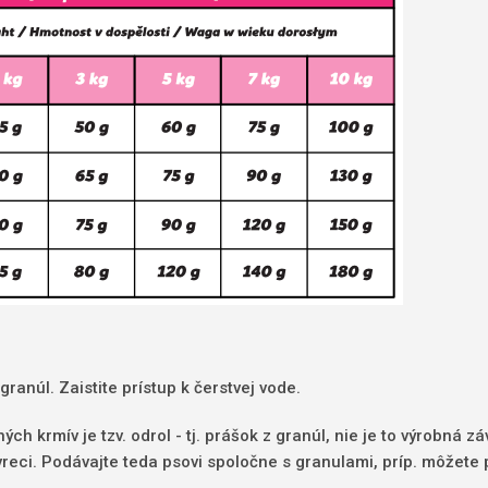
anúl. Zaistite prístup k čerstvej vode.
ch krmív je tzv. odrol - tj. prášok z granúl, nie je to výrobná 
reci. Podávajte teda psovi spoločne s granulami, príp. môžete p