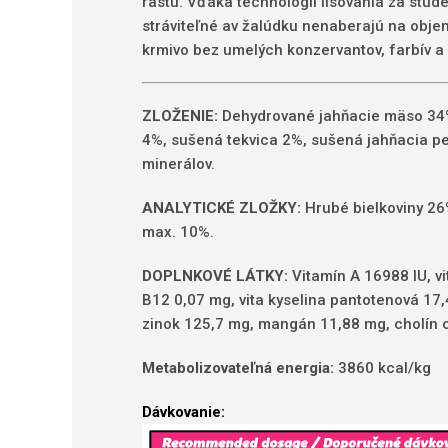
rastu. Vďaka technológii lisovania za stud
stráviteľné av žalúdku nenaberajú na obje
krmivo bez umelých konzervantov, farbív a 
ZLOŽENIE:
Dehydrované jahňacie mäso 34%,
4%, sušená tekvica 2%, sušená jahňacia pe
minerálov.
ANALYTICKÉ ZLOŽKY:
Hrubé bielkoviny 26%
max. 10%.
DOPLNKOVÉ LÁTKY:
Vitamín A 16988 IU, vi
B12 0,07 mg, vita kyselina pantotenová 17,
zinok 125,7 mg, mangán 11,88 mg, cholín chl
Metabolizovateľná energia:
3860 kcal/kg
Dávkovanie: