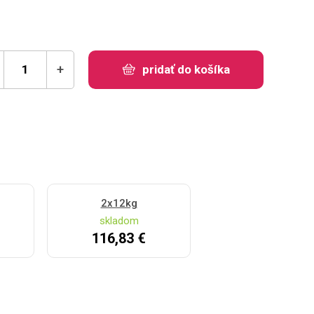
+
pridať do košíka
2x12kg
skladom
116,83 €