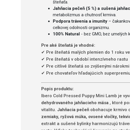
šteňaťa.
Jahňacia pečeň (5 %) a sušená jahňac
metabolizmus a chutnosť krmiva.
Podpora trávenia a imunity
– čakankový 
celkovej odolnosti organizmu.
100% Natural
- bez GMO, bez umelých ko
Pre aké šteňatá je vhodné:
✔ Pre šteňatá malých plemien do 1 roku v
✔ Pre šteňatá v období intenzívneho rastu
✔ Pre citlivé šteňatá so zvýšenými nárokmi 
✔ Pre chovateľov hľadajúcich superpremiu
Popis produktu:
Ibero Cold Pressed Puppy Mini Lamb je vyv
dehydrovaného jahňacieho mäsa
, ktoré po
vitalitu.
Jahňacia pečeň
obohacuje krmivo o 
zemiaky, ryžová múka, ovsené vločky, tekvi
extrakt a sušené bylinky harmonizujú tráv