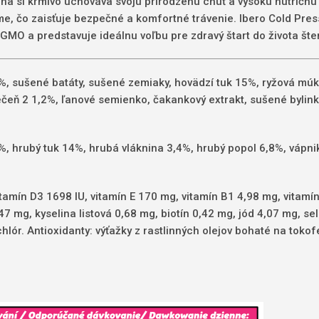
ena si krmivo uchováva svoju prirodzenú chuť a vysokú nutričn
me, čo zaisťuje bezpečné a komfortné trávenie. Ibero Cold Pre
GMO a predstavuje ideálnu voľbu pre zdravý štart do života šte
 sušené batáty, sušené zemiaky, hovädzí tuk 15%, ryžová múk
čeň 2 1,2%, ľanové semienko, čakankový extrakt, sušené bylinky
, hrubý tuk 14%, hrubá vláknina 3,4%, hrubý popol 6,8%, vápnik
tamín D3 1698 IU, vitamín E 170 mg, vitamín B1 4,98 mg, vitamí
47 mg, kyselina listová 0,68 mg, biotín 0,42 mg, jód 4,07 mg, 
ór. Antioxidanty: výťažky z rastlinných olejov bohaté na tokofe