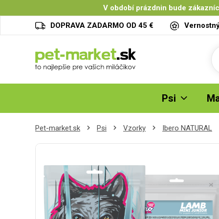
V období prázdnin bude zákazníc
DOPRAVA ZADARMO OD 45 €
Vernostn
Psi
Ma
Pet-market.sk
Psi
Vzorky
Ibero NATURAL