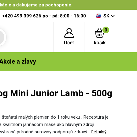
ikácie a ďakujeme za pochopenie.
+420 499 399 626
po - pá: 8:00 - 16:00
SK
0
Účet
košík
Akcie a zĺavy
Dog Mini Junior Lamb - 500g
šteňatá malých plemien do 1 roku veku . Receptúra je
 na kvalitnom jahňacom mäse ako hlavným zdroji
vo vybrané prírodné suroviny podporujú zdravý…
Detailný