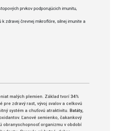
 stopových prvkov podporujúcich imunitu,
 zdravej črevnej mikroflóre, silnej imunite a
niat malých plemien. Základ tvorí
34%
é pre zdravý rast, vývoj svalov a celkovú
tný systém a chuťovú atraktivitu.
Batáty,
tioxidantov. Ľanové semienko, čakankový
zenú obranyschopnosť organizmu v období