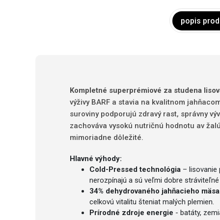
popis prod
Kompletné superprémiové za studena lisov
výživy BARF a stavia na kvalitnom jahňacom
suroviny podporujú zdravý rast, správny vývo
zachováva vysokú nutričnú hodnotu av žalú
mimoriadne dôležité.
Hlavné výhody:
Cold-Pressed technológia
– lisovanie 
nerozpínajú a sú veľmi dobre stráviteľné a
34% dehydrovaného jahňacieho mäsa
celkovú vitalitu šteniat malých plemien.
Prírodné zdroje energie
- batáty, zemi