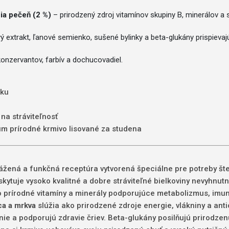
ia pečeň (2 %)
– prirodzený zdroj vitamínov skupiny B, minerálov a
extrakt, ľanové semienko, sušené bylinky a beta-glukány prispievajú k
nzervantov, farbív a dochucovadiel.
eku
na stráviteľnosť
m prírodné krmivo lisované za studena
ážená a funkčná receptúra vytvorená špeciálne pre potreby šte
skytuje vysoko kvalitné a dobre stráviteľné bielkoviny nevyhnutn
prírodné vitamíny a minerály podporujúce metabolizmus, imuni
ca a mrkva
slúžia ako prirodzené zdroje energie, vlákniny a an
enie a podporujú zdravie čriev. Beta-glukány posilňujú prirod