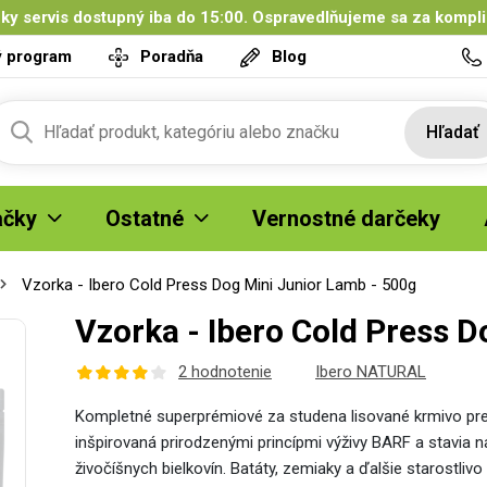
ky servis dostupný iba do 15:00. Ospravedlňujeme sa za kompl
ý program
Poradňa
Blog
Hľadať
čky
Ostatné
Vernostné darčeky
Vzorka - Ibero Cold Press Dog Mini Junior Lamb - 500g
Vzorka - Ibero Cold Press 
2 hodnotenie
Ibero NATURAL
Kompletné superprémiové za studena lisované krmivo pre 
inšpirovaná prirodzenými princípmi výživy BARF a stavia
živočíšnych bielkovín. Batáty, zemiaky a ďalšie starostli