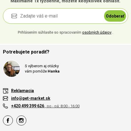
Maximálne 1x týždenne, môžete kedykoľvek odhlásiť.
Odoberať
Prihlásením súhlasíte so spracovaním
osobných údajov
.
Potrebujete poradiť?
S výberom aj otázky
vám pomôže
Hanka
Reklamacia
info@pet-market.sk
+420 499 399 626
, po - pá: 8:00 - 16:00