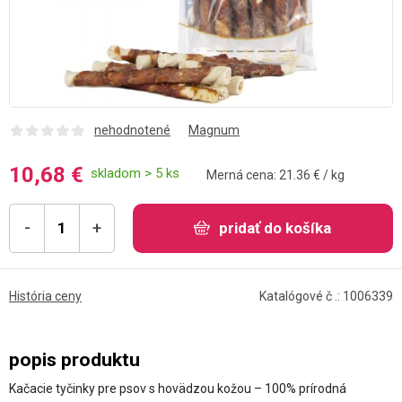
nehodnotené
Magnum
10,68 €
skladom > 5 ks
Merná cena: 21.36 € / kg
-
+
pridať do košíka
História ceny
Katalógové č .: 1006339
popis produktu
Kačacie tyčinky pre psov s hovädzou kožou – 100% prírodná