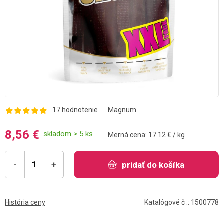
17 hodnotenie
Magnum
8,56 €
skladom > 5 ks
Merná cena: 17.12 € / kg
-
+
pridať do košíka
História ceny
Katalógové č .: 1500778