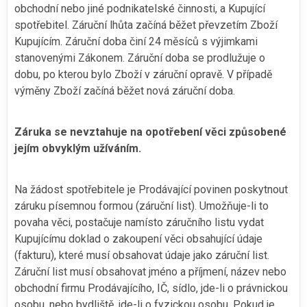
obchodní nebo jiné podnikatelské činnosti, a Kupující
spotřebitel. Záruční lhůta začíná běžet převzetím Zboží
Kupujícím. Záruční doba činí 24 měsíců s výjimkami
stanovenými Zákonem. Záruční doba se prodlužuje o
dobu, po kterou bylo Zboží v záruční opravě. V případě
výměny Zboží začíná běžet nová záruční doba.
Záruka se nevztahuje na opotřebení věci způsobené
jejím obvyklým užíváním.
Na žádost spotřebitele je Prodávající povinen poskytnout
záruku písemnou formou (záruční list). Umožňuje-li to
povaha věci, postačuje namísto záručního listu vydat
Kupujícímu doklad o zakoupení věci obsahující údaje
(fakturu), které musí obsahovat údaje jako záruční list.
Záruční list musí obsahovat jméno a příjmení, název nebo
obchodní firmu Prodávajícího, IČ, sídlo, jde-li o právnickou
osobu, nebo bydliště, jde-li o fyzickou osobu. Pokud je