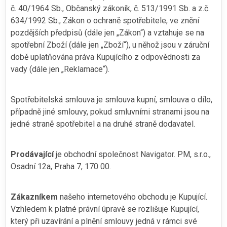
č. 40/1964 Sb., Občanský zákoník, č. 513/1991 Sb. a z.č.
634/1992 Sb., Zákon o ochraně spotřebitele, ve znění
pozdějších předpisů (dále jen „Zákon“) a vztahuje se na
spotřební Zboží (dále jen „Zboží“), u něhož jsou v záruční
době uplatňována práva Kupujícího z odpovědnosti za
vady (dále jen „Reklamace“).
Spotřebitelská smlouva je smlouva kupní, smlouva o dílo,
případně jiné smlouvy, pokud smluvními stranami jsou na
jedné straně spotřebitel a na druhé straně dodavatel.
Prodávající
je obchodní společnost Navigator. PM, s.r.o.,
Osadní 12a, Praha 7, 170 00.
Zákazníkem
našeho internetového obchodu je Kupující.
Vzhledem k platné právní úpravě se rozlišuje Kupující,
který při uzavírání a plnění smlouvy jedná v rámci své