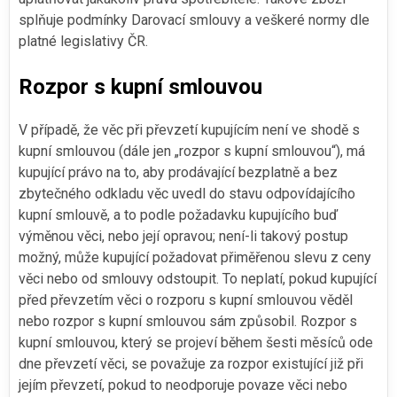
splňuje podmínky Darovací smlouvy a veškeré normy dle
platné legislativy ČR.
Rozpor s kupní smlouvou
V případě, že věc při převzetí kupujícím není ve shodě s
kupní smlouvou (dále jen „rozpor s kupní smlouvou“), má
kupující právo na to, aby prodávající bezplatně a bez
zbytečného odkladu věc uvedl do stavu odpovídajícího
kupní smlouvě, a to podle požadavku kupujícího buď
výměnou věci, nebo její opravou; není-li takový postup
možný, může kupující požadovat přiměřenou slevu z ceny
věci nebo od smlouvy odstoupit. To neplatí, pokud kupující
před převzetím věci o rozporu s kupní smlouvou věděl
nebo rozpor s kupní smlouvou sám způsobil. Rozpor s
kupní smlouvou, který se projeví během šesti měsíců ode
dne převzetí věci, se považuje za rozpor existující již při
jejím převzetí, pokud to neodporuje povaze věci nebo