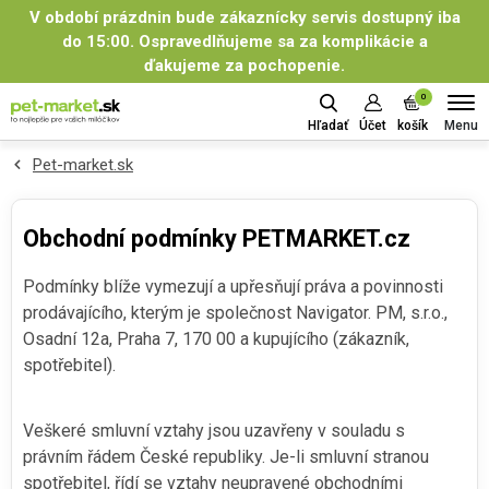
V období prázdnin bude zákaznícky servis dostupný iba
do 15:00. Ospravedlňujeme sa za komplikácie a
ďakujeme za pochopenie.
0
Menu
Hľadať
Účet
košík
Pet-market.sk
Obchodní podmínky PETMARKET.cz
Podmínky blíže vymezují a upřesňují práva a povinnosti
prodávajícího, kterým je společnost Navigator. PM, s.r.o.,
Osadní 12a, Praha 7, 170 00 a kupujícího (zákazník,
spotřebitel).
Veškeré smluvní vztahy jsou uzavřeny v souladu s
právním řádem České republiky. Je-li smluvní stranou
spotřebitel, řídí se vztahy neupravené obchodními