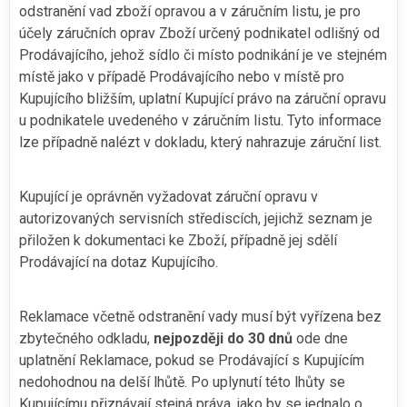
odstranění vad zboží opravou a v záručním listu, je pro
účely záručních oprav Zboží určený podnikatel odlišný od
Prodávajícího, jehož sídlo či místo podnikání je ve stejném
místě jako v případě Prodávajícího nebo v místě pro
Kupujícího bližším, uplatní Kupující právo na záruční opravu
u podnikatele uvedeného v záručním listu. Tyto informace
lze případně nalézt v dokladu, který nahrazuje záruční list.
Kupující je oprávněn vyžadovat záruční opravu v
autorizovaných servisních střediscích, jejichž seznam je
přiložen k dokumentaci ke Zboží, případně jej sdělí
Prodávající na dotaz Kupujícího.
Reklamace včetně odstranění vady musí být vyřízena bez
zbytečného odkladu,
nejpozději do 30 dnů
ode dne
uplatnění Reklamace, pokud se Prodávající s Kupujícím
nedohodnou na delší lhůtě. Po uplynutí této lhůty se
Kupujícímu přiznávají stejná práva, jako by se jednalo o