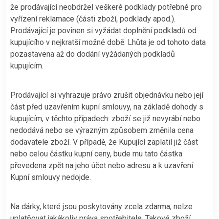
že prodávající neobdržel veškeré podklady potřebné pro
vyřízení reklamace (části zboží, podklady apod.).
Prodávající je povinen si vyžádat doplnění podkladů od
kupujícího v nejkratší možné době. Lhůta je od tohoto data
pozastavena až do dodání vyžádaných podkladů
kupujícím.
Prodávající si vyhrazuje právo zrušit objednávku nebo její
část před uzavřením kupní smlouvy, na základě dohody s
kupujícím, v těchto případech: zboží se již nevyrábí nebo
nedodává nebo se výrazným způsobem změnila cena
dodavatele zboží. V případě, že Kupující zaplatil již část
nebo celou částku kupní ceny, bude mu tato částka
převedena zpět na jeho účet nebo adresu a k uzavření
Kupní smlouvy nedojde.
Na dárky, které jsou poskytovány zcela zdarma, nelze
uplatňovat jakákoliv práva spotřebitele. Takové zboží