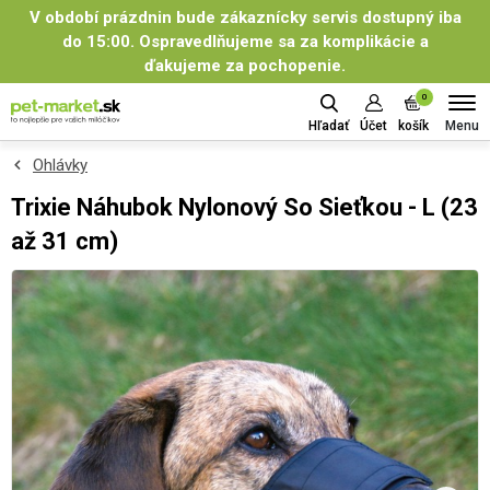
V období prázdnin bude zákaznícky servis dostupný iba
do 15:00. Ospravedlňujeme sa za komplikácie a
ďakujeme za pochopenie.
0
Menu
Hľadať
Účet
košík
Ohlávky
Trixie Náhubok Nylonový So Sieťkou - L (23
až 31 cm)