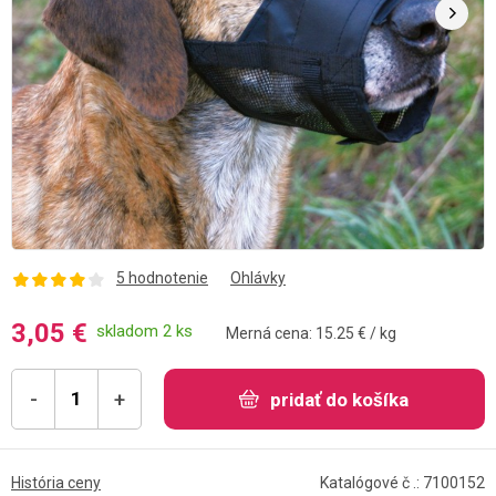
5 hodnotenie
Ohlávky
3,05 €
skladom 2 ks
Merná cena: 15.25 € / kg
-
+
pridať do košíka
História ceny
Katalógové č .: 7100152