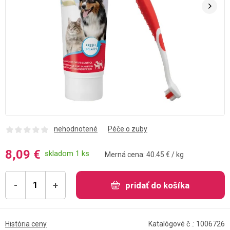
nehodnotené
Péče o zuby
8,09 €
skladom 1 ks
Merná cena: 40.45 € / kg
-
+
pridať do košíka
História ceny
Katalógové č .: 1006726