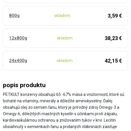
3,59 €
800g
skladom
38,23 €
12x800g
skladom
42,15 €
24x400g
skladom
popis produktu
PETKULT konzervy obsahujú 65 -67% mäsa a vnútorností, ktoré sú
bohaté na vitamíny, minerály a dôležité aminokyseliny. Ďalej
obsahujú olej zo semien ľanu, ktorý je prírodný zdroj Omegy-3 a
Omegy-6, dôležitých mastných kyselín s účinkami proti zápalu,
kardiovaskulárnou ochranou a znižovaním tukov v krvi. Lecitín
obsiahnutý v semienkach ľanu a pridaných vlákninách zaisťuje