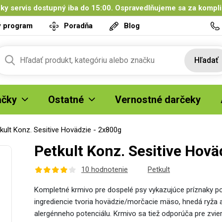
ky servis dostupný iba do 15:00. Ospravedlňujeme sa za kompl
ý program
Poradňa
Blog
Hľadať
čky
Ostatné
Vernostné darčeky
kult Konz. Sesitive Hovädzie - 2x800g
Petkult Konz. Sesitive Hovä
10 hodnotenie
Petkult
Kompletné krmivo pre dospelé psy vykazujúce príznaky pot
ingrediencie tvoria hovädzie/morčacie mäso, hnedá ryža 
alergénneho potenciálu. Krmivo sa tiež odporúča pre zviera