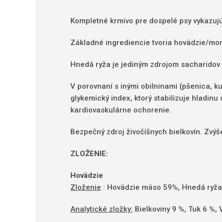
Kompletné krmivo pre dospelé psy vykazujúc
Základné ingrediencie tvoria hovädzie/mor
Hnedá ryža je jediným zdrojom sacharidov b
V porovnaní s inými obilninami (pšenica, ku
glykemický index, ktorý stabilizuje hladinu
kardiovaskulárne ochorenie.
Bezpečný zdroj živočíšnych bielkovín. Zvýš
ZLOŽENIE:
Hovädzie
Zloženie
: Hovädzie mäso 59%, Hnedá ryža 
Analytické zložky:
Bielkoviny 9 %, Tuk 6 %,