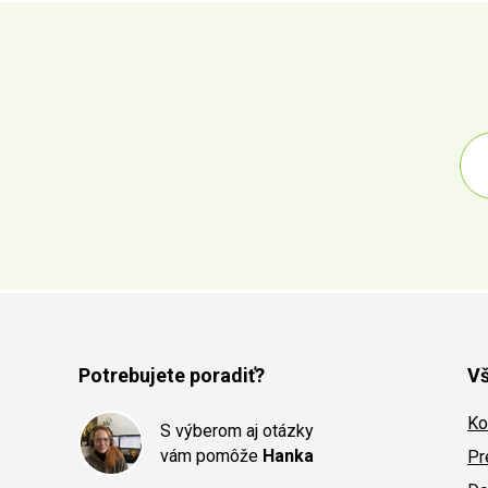
Potrebujete poradiť?
Vš
Ko
S výberom aj otázky
vám pomôže
Hanka
Pr