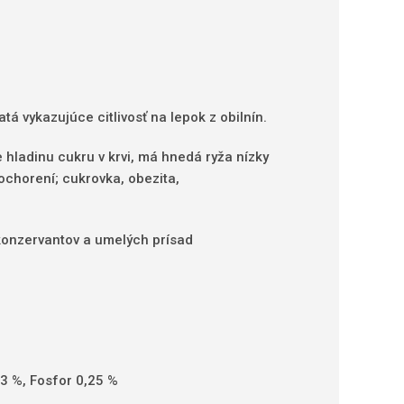
á vykazujúce citlivosť na lepok z obilnín.
 hladinu cukru v krvi, má hnedá ryža nízky
 ochorení; cukrovka, obezita,
, konzervantov a umelých prísad
,3 %, Fosfor 0,25 %