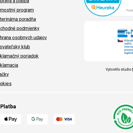
prava a platba
rnostný program
terinárna poradňa
chodné podmienky
hrana osobnych udajov
ovateľský klub
klamačný poriadok
klamacia
Vytvořilo studio
ačky
okies
Platba