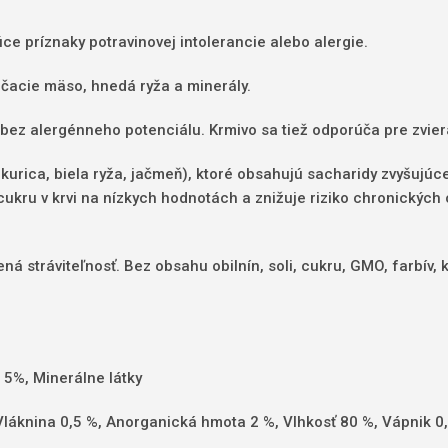
e príznaky potravinovej intolerancie alebo alergie.
čacie mäso, hnedá ryža a minerály.
ez alergénneho potenciálu. Krmivo sa tiež odporúča pre zvierat
kurica, biela ryža, jačmeň), ktoré obsahujú sacharidy zvyšujúce
 cukru v krvi na nízkych hodnotách a znižuje riziko chronických
ená stráviteľnosť. Bez obsahu obilnín, soli, cukru, GMO, farbív
5%, Minerálne látky
 Vláknina 0,5 %, Anorganická hmota 2 %, Vlhkosť 80 %, Vápnik 0