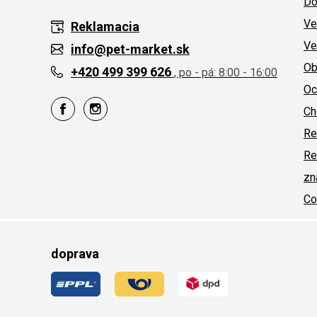
Do
Ve
Reklamacia
Ve
info@pet-market.sk
Ob
+420 499 399 626
, po - pá: 8:00 - 16:00
Oc
Ch
Re
Re
zn
Co
doprava