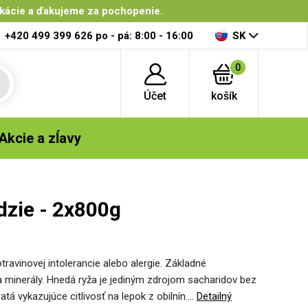
ikácie a ďakujeme za pochopenie.
+420 499 399 626
po - pá: 8:00 - 16:00
SK
0
Účet
košík
Akcie a zĺavy
dzie - 2x800g
ravinovej intolerancie alebo alergie. Základné
a minerály. Hnedá ryža je jediným zdrojom sacharidov bez
tá vykazujúce citlivosť na lepok z obilnín.…
Detailný