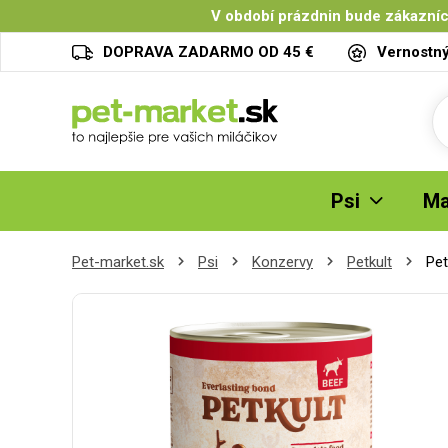
V období prázdnin bude zákazníc
DOPRAVA ZADARMO OD 45 €
Vernostn
Psi
Ma
Pet-market.sk
Psi
Konzervy
Petkult
Pet