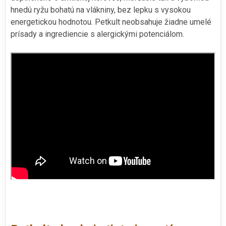
hnedú ryžu bohatú na vlákniny, bez lepku s vysokou
energetickou hodnotou. Petkult neobsahuje žiadne umelé
prísady a ingrediencie s alergickými potenciálom.