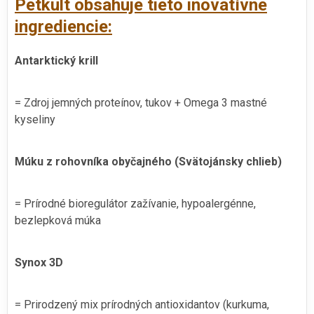
Petkult obsahuje tieto inovatívne
ingrediencie:
Antarktický krill
= Zdroj jemných proteínov, tukov + Omega 3 mastné
kyseliny
Múku z rohovníka obyčajného (Svätojánsky chlieb)
= Prírodné bioregulátor zažívanie, hypoalergénne,
bezlepková múka
Synox 3D
= Prirodzený mix prírodných antioxidantov (kurkuma,