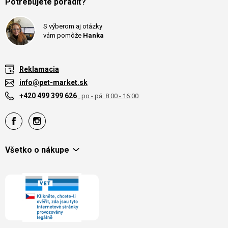
Potrebujete poradiť?
S výberom aj otázky
vám pomôže
Hanka
Reklamacia
info@pet-market.sk
+420 499 399 626
, po - pá: 8:00 - 16:00
Všetko o nákupe