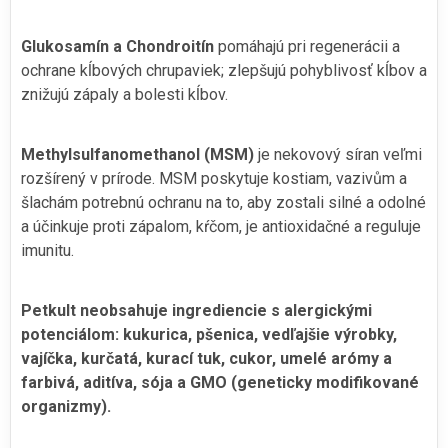
Glukosamín a Chondroitín
pomáhajú pri regenerácii a
ochrane kĺbových chrupaviek; zlepšujú pohyblivosť kĺbov a
znižujú zápaly a bolesti kĺbov.
Methylsulfanomethanol (MSM)
je nekovový síran veľmi
rozšírený v prírode. MSM poskytuje kostiam, vazivům a
šlachám potrebnú ochranu na to, aby zostali silné a odolné
a účinkuje proti zápalom, kŕčom, je antioxidačné a reguluje
imunitu.
Petkult neobsahuje ingrediencie s alergickými
potenciálom: kukurica, pšenica, vedľajšie výrobky,
vajíčka, kurčatá, kurací tuk, cukor, umelé arómy a
farbivá, aditíva, sója a GMO (geneticky modifikované
organizmy).