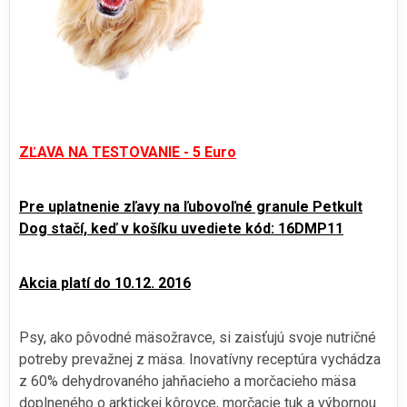
ZĽAVA NA TESTOVANIE - 5 Euro
Pre uplatnenie zľavy na ľubovoľné granule Petkult
Dog stačí, keď v košíku uvediete kód: 16DMP11
Akcia platí do 10.12. 2016
Psy, ako pôvodné mäsožravce, si zaisťujú svoje nutričné
potreby prevažnej z mäsa. Inovatívny receptúra vychádza
z 60% dehydrovaného jahňacieho a morčacieho mäsa
doplneného o arktickej kôrovce, morčacie tuk a výbornou