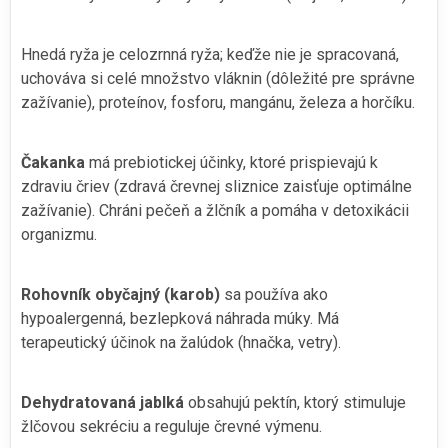
Hnedá ryža je celozrnná ryža; keďže nie je spracovaná,
uchováva si celé množstvo vláknin (dôležité pre správne
zažívanie), proteínov, fosforu, mangánu, železa a horčíku.
Čakanka
má prebiotickej účinky, ktoré prispievajú k
zdraviu čriev (zdravá črevnej sliznice zaisťuje optimálne
zažívanie). Chráni pečeň a žlčník a pomáha v detoxikácii
organizmu.
Rohovník obyčajný (karob)
sa používa ako
hypoalergenná, bezlepková náhrada múky. Má
terapeutický účinok na žalúdok (hnačka, vetry).
Dehydratovaná jablká
obsahujú pektín, ktorý stimuluje
žlčovou sekréciu a reguluje črevné výmenu.