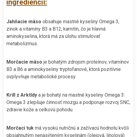
ingrediencií:
Jahňacie mäso
obsahuje mastné kyseliny Omega 3,
zinok a vitamíny B3 a B12, karnitín, čo je hlavná
aminokyselina, ktorá má za úlohu stimulovať
metabolizmus.
Morčacie mäso
je bohatým zdrojom proteínov, vitamínov
B3 a B6 a aminokyseliny tryptofanové, ktorá pozitívne
ovplyvňuje metabolické procesy.
Krill z Arktídy
a je bohatý na mastné kyseliny Omega 3:
Omega 3 zlepšuje činnosť mozgu a podporuje rozvoj SNC,
zdravie kože a celkovú pohodu.
Morčaci tuk
má vysokú nutričnú a zažívacú hodnotu kvôli
obsiahnutým nenasýteným kyselinám (olejová, linolová).