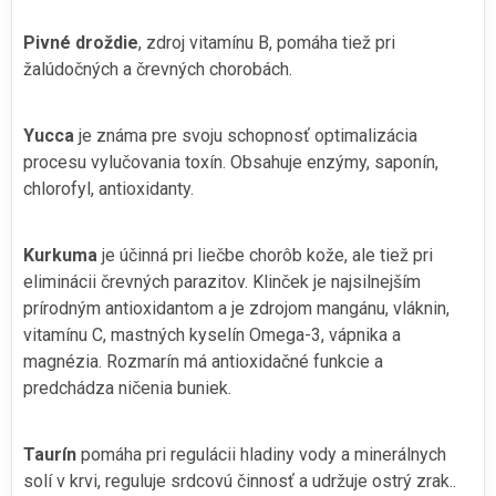
Pivné droždie
, zdroj vitamínu B, pomáha tiež pri
žalúdočných a črevných chorobách.
Yucca
je známa pre svoju schopnosť optimalizácia
procesu vylučovania toxín. Obsahuje enzýmy, saponín,
chlorofyl, antioxidanty.
Kurkuma
je účinná pri liečbe chorôb kože, ale tiež pri
eliminácii črevných parazitov. Klinček je najsilnejším
prírodným antioxidantom a je zdrojom mangánu, vláknin,
vitamínu C, mastných kyselín Omega-3, vápnika a
magnézia. Rozmarín má antioxidačné funkcie a
predchádza ničenia buniek.
Taurín
pomáha pri regulácii hladiny vody a minerálnych
solí v krvi, reguluje srdcovú činnosť a udržuje ostrý zrak..