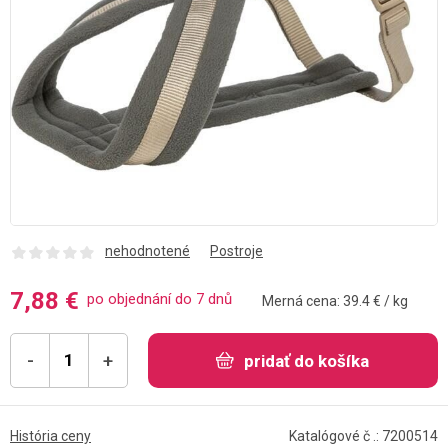
nehodnotené
Postroje
7,88 €
po objednání do 7 dnů
Merná cena: 39.4 € / kg
-
+
pridať do košíka
História ceny
Katalógové č .: 7200514