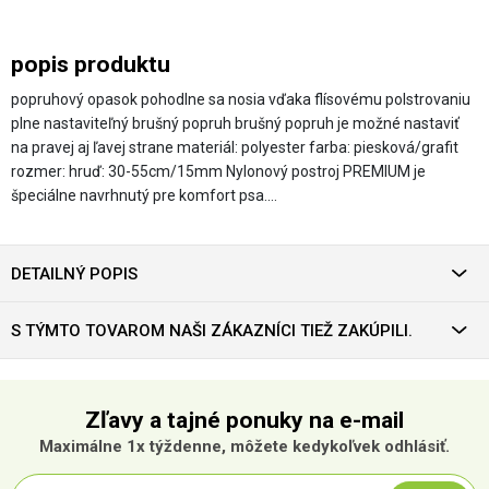
popis produktu
popruhový opasok pohodlne sa nosia vďaka flísovému polstrovaniu
plne nastaviteľný brušný popruh brušný popruh je možné nastaviť
na pravej aj ľavej strane materiál: polyester farba: piesková/grafit
rozmer: hruď: 30-55cm/15mm Nylonový postroj PREMIUM je
špeciálne navrhnutý pre komfort psa.…
DETAILNÝ POPIS
S TÝMTO TOVAROM NAŠI ZÁKAZNÍCI TIEŽ ZAKÚPILI.
Zľavy a tajné ponuky na e-mail
Maximálne 1x týždenne, môžete kedykoľvek odhlásiť.