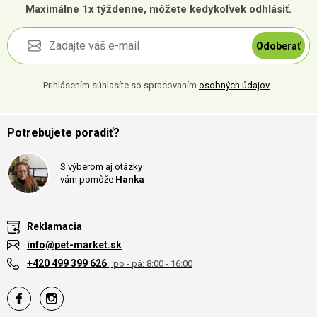
Maximálne 1x týždenne, môžete kedykoľvek odhlásiť.
Odoberať
Prihlásením súhlasíte so spracovaním
osobných údajov
.
Potrebujete poradiť?
S výberom aj otázky
vám pomôže
Hanka
Reklamacia
info@pet-market.sk
+420 499 399 626
, po - pá: 8:00 - 16:00