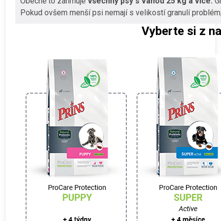
Obecně to zahrnuje
všechny psy s váhou 25 kg a více.
Gr
Pokud ovšem menší psi nemají s velikostí granulí problém,
Vyberte si z n