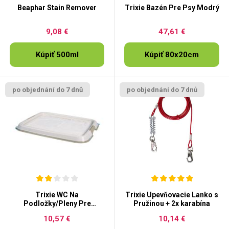
Beaphar Stain Remover
Trixie Bazén Pre Psy Modrý
9,08 €
47,61 €
Kúpiť 500ml
Kúpiť 80x20cm
po objednání do 7 dnů
po objednání do 7 dnů
Trixie WC Na
Trixie Upevňovacie Lanko s
Podložky/Pleny Pre
Pružinou + 2x karabína
Šteňatá
10,57 €
10,14 €