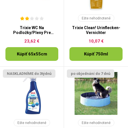
Ešte nehodnotené
Trixie WC Na
Trixie Clean! Urinflecken-
Podložky/Pleny Pre
Vernichter
Šteňatá
23,62 €
10,07 €
Kúpiť 65x55cm
Kúpiť 750ml
NASKLADNÍME do 3týdnů
po objednání do 7 dnů
Ešte nehodnotené
Ešte nehodnotené