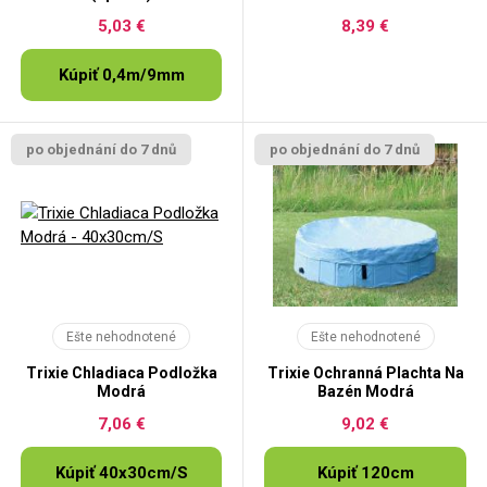
5,03 €
8,39 €
Kúpiť 0,4m/9mm
po objednání do 7 dnů
po objednání do 7 dnů
Ešte nehodnotené
Ešte nehodnotené
Trixie Chladiaca Podložka
Trixie Ochranná Plachta Na
Modrá
Bazén Modrá
7,06 €
9,02 €
Kúpiť 40x30cm/S
Kúpiť 120cm