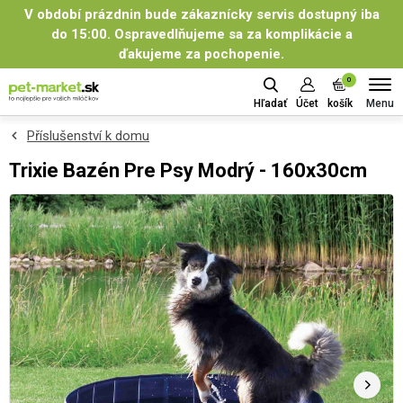
V období prázdnin bude zákaznícky servis dostupný iba
do 15:00. Ospravedlňujeme sa za komplikácie a
ďakujeme za pochopenie.
0
Menu
Hľadať
Účet
košík
Příslušenství k domu
Trixie Bazén Pre Psy Modrý - 160x30cm