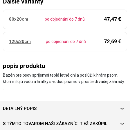
Ďalšie varianty
47,47 €
80x20cm
po objednání do 7 dnů
72,69 €
120x30cm
po objednání do 7 dnů
popis produktu
Bazén pre psov spríjemní teplé letné dni a poslúži k hrám psom,
ktorí milujú vodu a hrátky s vodou priamo v prostredí vašej záhrady.
…
DETAILNÝ POPIS
S TÝMTO TOVAROM NAŠI ZÁKAZNÍCI TIEŽ ZAKÚPILI.