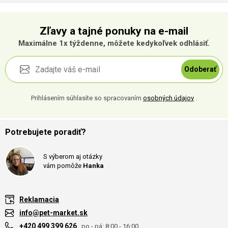
Zľavy a tajné ponuky na e-mail
Maximálne 1x týždenne, môžete kedykoľvek odhlásiť.
Odoberať
Prihlásením súhlasíte so spracovaním
osobných údajov
.
Potrebujete poradiť?
S výberom aj otázky
vám pomôže
Hanka
Reklamacia
info@pet-market.sk
+420 499 399 626
, po - pá: 8:00 - 16:00