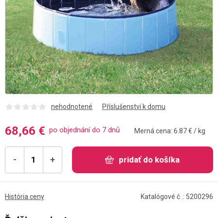
nehodnotené
Příslušenství k domu
68,66 €
po objednání do 7 dnů
Merná cena: 6.87 € / kg
-
+
pridať do košíka
História ceny
Katalógové č .: 5200296