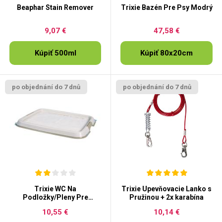
Beaphar Stain Remover
Trixie Bazén Pre Psy Modrý
9,07 €
47,58 €
Kúpiť 500ml
Kúpiť 80x20cm
po objednání do 7 dnů
po objednání do 7 dnů
Trixie WC Na
Trixie Upevňovacie Lanko s
Podložky/Pleny Pre
Pružinou + 2x karabína
Šteňatá
10,55 €
10,14 €