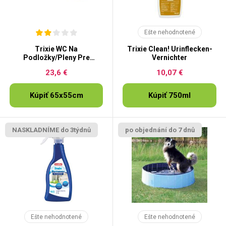
Ešte nehodnotené
Trixie WC Na
Trixie Clean! Urinflecken-
Podložky/Pleny Pre
Vernichter
Šteňatá
23,6 €
10,07 €
Kúpiť 65x55cm
Kúpiť 750ml
NASKLADNÍME do 3týdnů
po objednání do 7 dnů
Ešte nehodnotené
Ešte nehodnotené