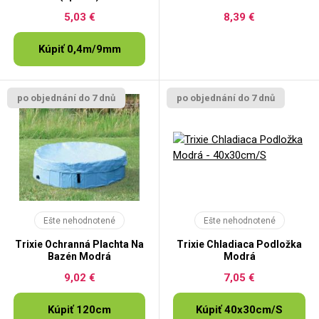
5,03 €
8,39 €
Kúpiť 0,4m/9mm
po objednání do 7 dnů
po objednání do 7 dnů
Ešte nehodnotené
Ešte nehodnotené
Trixie Ochranná Plachta Na
Trixie Chladiaca Podložka
Bazén Modrá
Modrá
9,02 €
7,05 €
Kúpiť 120cm
Kúpiť 40x30cm/S