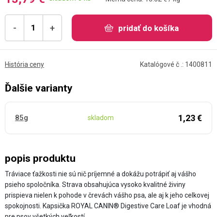
-
+
pridať do košíka
História ceny
Katalógové č .: 1400811
Ďalšie varianty
1,23 €
85g
skladom
popis produktu
Tráviace ťažkosti nie sú nič príjemné a dokážu potrápiť aj vášho
psieho spoločníka. Strava obsahujúca vysoko kvalitné živiny
prispieva nielen k pohode v črevách vášho psa, ale aj k jeho celkovej
spokojnosti. Kapsička ROYAL CANIN® Digestive Care Loaf je vhodná
pre psov všetkých veľkostí.…