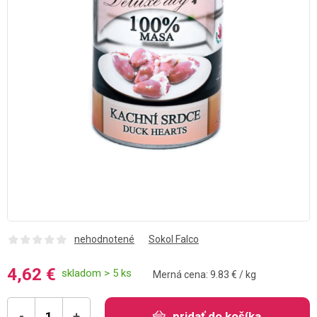
nehodnotené
Sokol Falco
4,62 €
skladom > 5 ks
Merná cena: 9.83 € / kg
-
+
pridať do košíka