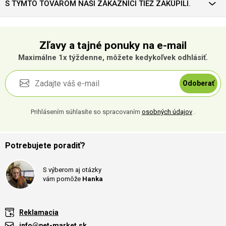
S TÝMTO TOVAROM NAŠI ZÁKAZNÍCI TIEŽ ZAKÚPILI.
Zľavy a tajné ponuky na e-mail
Maximálne 1x týždenne, môžete kedykoľvek odhlásiť.
Odoberať
Prihlásením súhlasíte so spracovaním
osobných údajov
.
Potrebujete poradiť?
S výberom aj otázky
vám pomôže
Hanka
Reklamacia
info@pet-market.sk