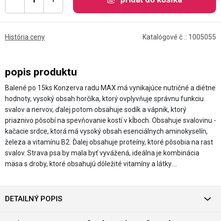
História ceny
Katalógové č .: 1005055
popis produktu
Balené po 15ks Konzerva radu MAX má vynikajúce nutričné a diétne
hodnoty, vysoký obsah horčíka, ktorý ovplyvňuje správnu funkciu
svalov a nervov, ďalej potom obsahuje sodík a vápnik, ktorý
priaznivo pôsobí na spevňovanie kostí v kĺboch. Obsahuje svalovinu -
kačacie srdce, ktorá má vysoký obsah esenciálnych aminokyselín,
železa a vitamínu B2. Ďalej obsahuje proteíny, ktoré pôsobia na rast
svalov. Strava psa by mala byť vyvážená, ideálna je kombinácia
mäsa s droby, ktoré obsahujú dôležité vitamíny a látky.…
DETAILNÝ POPIS