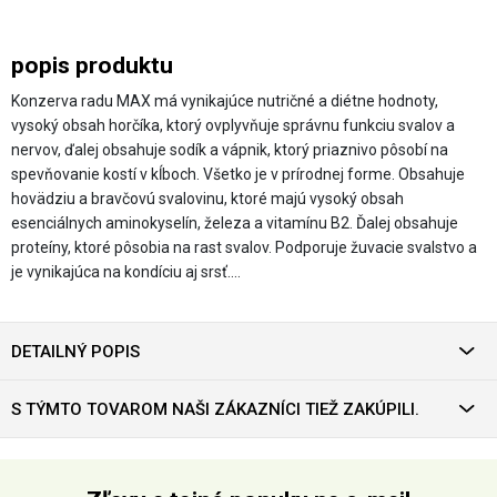
popis produktu
Konzerva radu MAX má vynikajúce nutričné a diétne hodnoty,
vysoký obsah horčíka, ktorý ovplyvňuje správnu funkciu svalov a
nervov, ďalej obsahuje sodík a vápnik, ktorý priaznivo pôsobí na
spevňovanie kostí v kĺboch. Všetko je v prírodnej forme. Obsahuje
hovädziu a bravčovú svalovinu, ktoré majú vysoký obsah
esenciálnych aminokyselín, železa a vitamínu B2. Ďalej obsahuje
proteíny, ktoré pôsobia na rast svalov. Podporuje žuvacie svalstvo a
je vynikajúca na kondíciu aj srsť.…
DETAILNÝ POPIS
S TÝMTO TOVAROM NAŠI ZÁKAZNÍCI TIEŽ ZAKÚPILI.