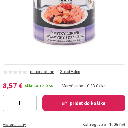
nehodnotené
Sokol Falco
8,57 €
skladom > 5 ks
Merná cena: 10.33 € / kg
-
+
pridať do košíka
História ceny
Katalógové č .: 1006769