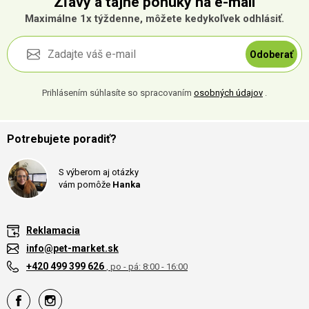
Zľavy a tajné ponuky na e-mail
Maximálne 1x týždenne, môžete kedykoľvek odhlásiť.
Odoberať
Prihlásením súhlasíte so spracovaním
osobných údajov
.
Potrebujete poradiť?
S výberom aj otázky
vám pomôže
Hanka
Reklamacia
info@pet-market.sk
+420 499 399 626
, po - pá: 8:00 - 16:00