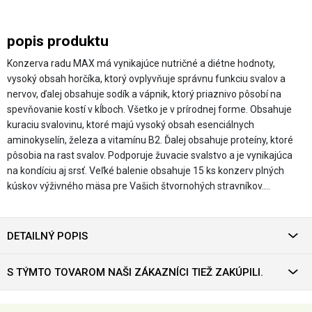
popis produktu
Konzerva radu MAX má vynikajúce nutričné a diétne hodnoty,
vysoký obsah horčíka, ktorý ovplyvňuje správnu funkciu svalov a
nervov, ďalej obsahuje sodík a vápnik, ktorý priaznivo pôsobí na
spevňovanie kostí v kĺboch. Všetko je v prírodnej forme. Obsahuje
kuraciu svalovinu, ktoré majú vysoký obsah esenciálnych
aminokyselín, železa a vitamínu B2. Ďalej obsahuje proteíny, ktoré
pôsobia na rast svalov. Podporuje žuvacie svalstvo a je vynikajúca
na kondíciu aj srsť. Veľké balenie obsahuje 15 ks konzerv plných
kúskov výživného mäsa pre Vašich štvornohých stravníkov.…
DETAILNÝ POPIS
S TÝMTO TOVAROM NAŠI ZÁKAZNÍCI TIEŽ ZAKÚPILI.