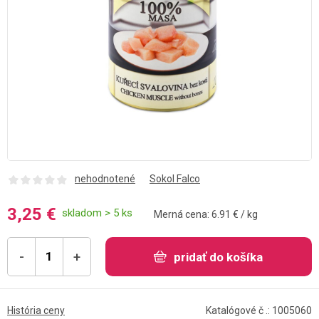
nehodnotené
Sokol Falco
3,25 €
skladom > 5 ks
Merná cena: 6.91 € / kg
-
+
pridať do košíka
História ceny
Katalógové č .: 1005060