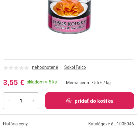
nehodnotené
Sokol Falco
3,55 €
skladom > 5 ks
Merná cena: 7.55 € / kg
-
+
pridať do košíka
História ceny
Katalógové č .: 1005046