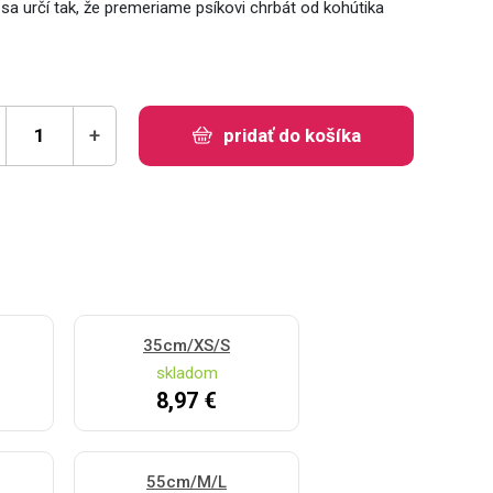
a určí tak, že premeriame psíkovi chrbát od kohútika
+
pridať do košíka
35cm/XS/S
skladom
8,97 €
55cm/M/L