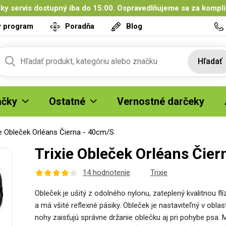
ky servis dostupný iba do 15:00. Ospravedlňujeme sa za kompl
ý program
Poradňa
Blog
Hľadať
čky
Ostatné
Vernostné darčeky
ie Obleček Orléans Čierna - 40cm/S
Trixie Obleček Orléans Čie
14 hodnotenie
Trixie
Obleček je ušitý z odolného nylonu, zateplený kvalitnou 
a má všité reflexné pásiky. Obleček je nastaviteľný v obl
nohy zaisťujú správne držanie oblečku aj pri pohybe psa.