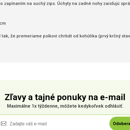
 so zapínaním na suchý zips. Úchyty na zadné nohy zaisťujú spr
0cm
í tak, že premeriame psíkovi chrbát od kohútika (prvý krčný sta
Zľavy a tajné ponuky na e-mail
Maximálne 1x týždenne, môžete kedykoľvek odhlásiť.
Odobera