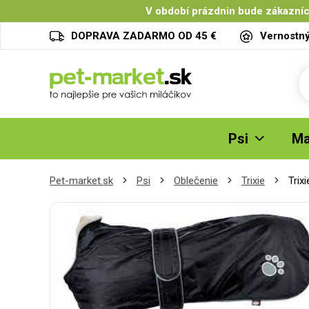
V období prázdnin bude zákazníc
DOPRAVA ZADARMO OD 45 €
Vernostn
Psi
Ma
Pet-market.sk
Psi
Oblečenie
Trixie
Trix