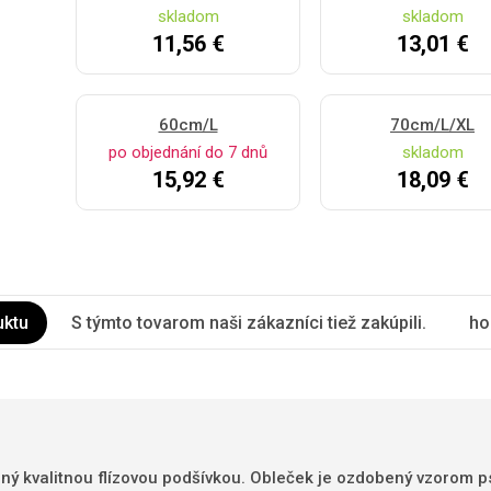
skladom
skladom
11,56 €
13,01 €
60cm/L
70cm/L/XL
po objednání do 7 dnů
skladom
15,92 €
18,09 €
uktu
S týmto tovarom naši zákazníci tiež zakúpili.
ho
ený kvalitnou flízovou podšívkou. Obleček je ozdobený vzorom ps