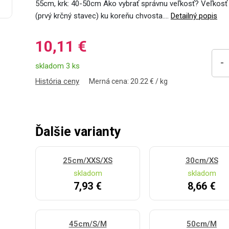
55cm, krk: 40-50cm Ako vybrať správnu veľkosť? Veľkosť s
(prvý krčný stavec) ku koreňu chvosta.…
Detailný popis
10,11 €
-
skladom 3 ks
História ceny
Merná cena: 20.22 € / kg
Ďalšie varianty
25cm/XXS/XS
30cm/XS
skladom
skladom
7,93 €
8,66 €
45cm/S/M
50cm/M