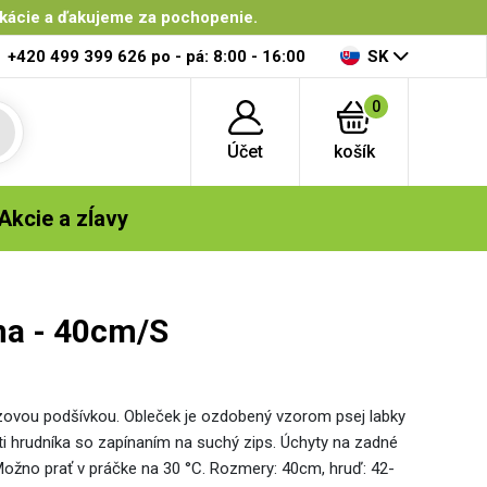
ikácie a ďakujeme za pochopenie.
+420 499 399 626
po - pá: 8:00 - 16:00
SK
0
Účet
košík
Akcie a zĺavy
rna - 40cm/S
flízovou podšívkou. Obleček je ozdobený vzorom psej labky
asti hrudníka so zapínaním na suchý zips. Úchyty na zadné
 Možno prať v práčke na 30 °C. Rozmery: 40cm, hruď: 42-