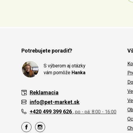
Potrebujete poradiť?
Vš
Ko
S výberom aj otázky
vám pomôže
Hanka
Pr
Do
Ve
Reklamacia
Ve
info@pet-market.sk
Ob
+420 499 399 626
, po - pá: 8:00 - 16:00
Oc
Ch