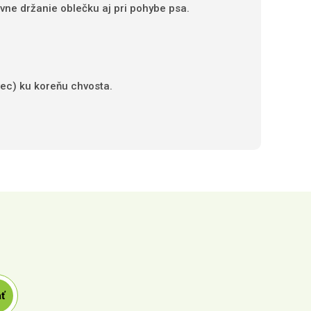
ávne držanie oblečku aj pri pohybe psa.
vec) ku koreňu chvosta.
ť